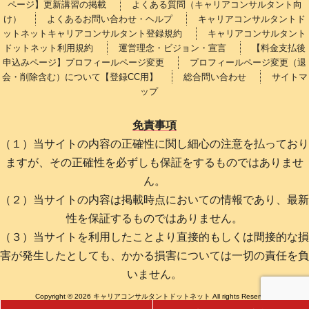
ページ】更新講習の掲載
よくある質問（キャリアコンサルタント向
け）
よくあるお問い合わせ・ヘルプ
キャリアコンサルタントド
ットネットキャリアコンサルタント登録規約
キャリアコンサルタント
ドットネット利用規約
運営理念・ビジョン・宣言
【料金支払後
申込みページ】プロフィールページ変更
プロフィールページ変更（退
会・削除含む）について【登録CC用】
総合問い合わせ
サイトマ
ップ
免責事項
（１）当サイトの内容の正確性に関し細心の注意を払っており
ますが、その正確性を必ずしも保証をするものではありませ
ん。
（２）当サイトの内容は掲載時点においての情報であり、最新
性を保証するものではありません。
（３）当サイトを利用したことより直接的もしくは間接的な損
害が発生したとしても、かかる損害については一切の責任を負
いません。
Copyright © 2026 キャリアコンサルタントドットネット All rights Reserved.