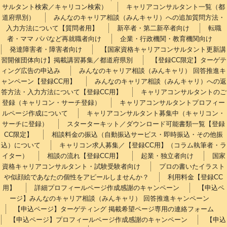
サルタント検索／キャリコン検索）
キャリアコンサルタント一覧（都
道府県別）
みんなのキャリア相談（みんキャリ）への追加質問方法・
入力方法について【質問者用】
新卒者・第二新卒者向け
転職
者・ママ パパなど再就職者向け
企業・行政機関・教育機関向け
発達障害者・障害者向け
【国家資格キャリアコンサルタント更新講
習開催団体向け】掲載講習募集／都道府県別
【登録CC限定】ターゲテ
ィング広告の申込み
みんなのキャリア相談（みんキャリ） 回答推進キ
ャンペーン【登録CC用】
みんなのキャリア相談（みんキャリ）への返
答方法・入力方法について【登録CC用】
キャリアコンサルタントのご
登録（キャリコン・サーチ登録）
キャリアコンサルタントプロフィー
ルページ作成について
キャリアコンサルタント募集中（キャリコン・
サーチに登録）
スターターキット／ダウンロード可能書類一覧【登録
CC限定】
相談料金の振込（自動振込サービス・即時振込・その他振
込）について
キャリコン求人募集／【登録CC用】（コラム執筆者・ラ
イター）
相談の流れ【登録CC用】
起業・独立者向け
国家
資格キャリアコンサルタント・試験受験者向け
プロの書いたイラスト
や似顔絵であなたの個性をアピールしませんか？
利用料金【登録CC
用】
詳細プロフィールページ作成感謝のキャンペーン
【申込ペ
ージ】みんなのキャリア相談（みんキャリ） 回答推進キャンペーン
【申込ページ】ターゲティング 掲載希望ページ専用の連絡フォーム
【申込ページ】プロフィールページ作成感謝のキャンペーン
【申込