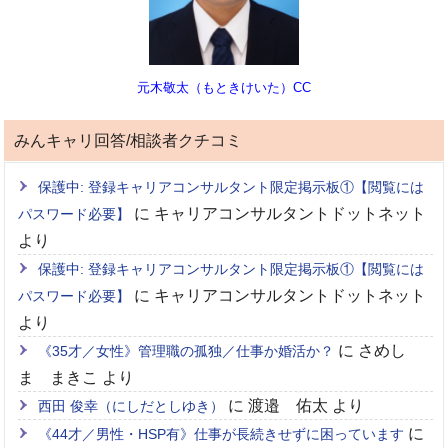
元木敬太（もときけいた）CC
みんキャリ回答/相談者クチコミ
保護中: 登録キャリアコンサルタント限定掲示板①【閲覧には
に
キャリアコンサルタントドットネット
パスワード必要】
より
保護中: 登録キャリアコンサルタント限定掲示板①【閲覧には
に
キャリアコンサルタントドットネット
パスワード必要】
より
に
さめし
《35才／女性》管理職の孤独／仕事か婚活か？
ま まきこ
より
に
渡邉 佑太
より
西田 俊幸（にしだとしゆき）
に
《44才／男性・HSP有》仕事が長続きせずに困っています