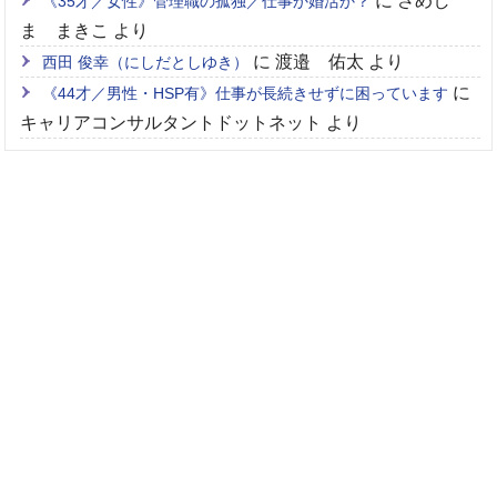
に
さめし
《35才／女性》管理職の孤独／仕事か婚活か？
ま まきこ
より
に
渡邉 佑太
より
西田 俊幸（にしだとしゆき）
に
《44才／男性・HSP有》仕事が長続きせずに困っています
キャリアコンサルタントドットネット
より