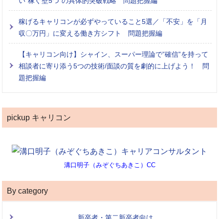
い”稼ぐ壁5つ”の具体的突破戦略 問題把握編
稼げるキャリコンが必ずやっていること5選／「不安」を「月
収〇万円」に変える働き方シフト 問題把握編
【キャリコン向け】シャイン、スーパー理論で”確信”を持って
相談者に寄り添う5つの技術/面談の質を劇的に上げよう！ 問
題把握編
pickup キャリコン
溝口明子（みぞぐちあきこ）CC
By category
新卒者・第二新卒者向け