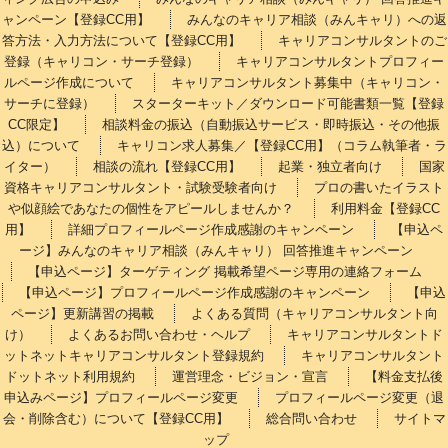
ャンペーン【登録CC用】
みんなのキャリア相談（みんキャリ）への返
答方法・入力方法について【登録CC用】
キャリアコンサルタントのご
登録（キャリコン・サーチ登録）
キャリアコンサルタントプロフィー
ルページ作成について
キャリアコンサルタント募集中（キャリコン・
サーチに登録）
スターターキット／ダウンロード可能書類一覧【登録
CC限定】
相談料金の振込（自動振込サービス・即時振込・その他振
込）について
キャリコン求人募集／【登録CC用】（コラム執筆者・ラ
イター）
相談の流れ【登録CC用】
起業・独立者向け
国家
資格キャリアコンサルタント・試験受験者向け
プロの書いたイラスト
や似顔絵であなたの個性をアピールしませんか？
利用料金【登録CC
用】
詳細プロフィールページ作成感謝のキャンペーン
【申込ペ
ージ】みんなのキャリア相談（みんキャリ） 回答推進キャンペーン
【申込ページ】ターゲティング 掲載希望ページ専用の連絡フォーム
【申込ページ】プロフィールページ作成感謝のキャンペーン
【申込
ページ】更新講習の掲載
よくある質問（キャリアコンサルタント向
け）
よくあるお問い合わせ・ヘルプ
キャリアコンサルタントド
ットネットキャリアコンサルタント登録規約
キャリアコンサルタント
ドットネット利用規約
運営理念・ビジョン・宣言
【料金支払後
申込みページ】プロフィールページ変更
プロフィールページ変更（退
会・削除含む）について【登録CC用】
総合問い合わせ
サイトマ
ップ