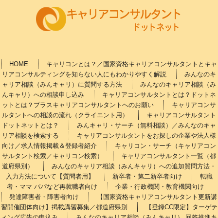
HOME
キャリコンとは？／国家資格キャリアコンサルタントとキャ
リアコンサルティングを知らない人にもわかりやすく解説
みんなのキ
ャリア相談（みんキャリ）に質問する方法
みんなのキャリア相談（み
んキャリ）への相談申し込み
キャリアコンサルタントとは？ドットネ
ットとは？プラスキャリアコンサルタントへのお願い
キャリアコンサ
ルタントへの相談の流れ（クライエント用）
キャリアコンサルタント
ドットネットとは？
みんキャリ・サーチ（無料相談）／みんなのキャ
リア相談を検索する
キャリアコンサルタントをお探しの企業や法人様
向け／求人情報掲載＆登録者紹介
キャリコン・サーチ（キャリアコン
サルタント検索／キャリコン検索）
キャリアコンサルタント一覧（都
道府県別）
みんなのキャリア相談（みんキャリ）への追加質問方法・
入力方法について【質問者用】
新卒者・第二新卒者向け
転職
者・ママ パパなど再就職者向け
企業・行政機関・教育機関向け
発達障害者・障害者向け
【国家資格キャリアコンサルタント更新講
習開催団体向け】掲載講習募集／都道府県別
【登録CC限定】ターゲテ
ィング広告の申込み
みんなのキャリア相談（みんキャリ） 回答推進キ