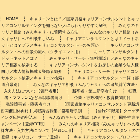
HOME
キャリコンとは？／国家資格キャリアコンサルタントとキャ
リアコンサルティングを知らない人にもわかりやすく解説
みんなのキ
ャリア相談（みんキャリ）に質問する方法
みんなのキャリア相談（み
んキャリ）への相談申し込み
キャリアコンサルタントとは？ドットネ
ットとは？プラスキャリアコンサルタントへのお願い
キャリアコンサ
ルタントへの相談の流れ（クライエント用）
キャリアコンサルタント
ドットネットとは？
みんキャリ・サーチ（無料相談）／みんなのキャ
リア相談を検索する
キャリアコンサルタントをお探しの企業や法人様
向け／求人情報掲載＆登録者紹介
キャリコン・サーチ（キャリアコン
サルタント検索／キャリコン検索）
キャリアコンサルタント一覧（都
道府県別）
みんなのキャリア相談（みんキャリ）への追加質問方法・
入力方法について【質問者用】
新卒者・第二新卒者向け
転職
者・ママ パパなど再就職者向け
企業・行政機関・教育機関向け
発達障害者・障害者向け
【国家資格キャリアコンサルタント更新講
習開催団体向け】掲載講習募集／都道府県別
【登録CC限定】ターゲテ
ィング広告の申込み
みんなのキャリア相談（みんキャリ） 回答推進キ
ャンペーン【登録CC用】
みんなのキャリア相談（みんキャリ）への返
答方法・入力方法について【登録CC用】
キャリアコンサルタントのご
登録（キャリコン・サーチ登録）
キャリアコンサルタントプロフィー