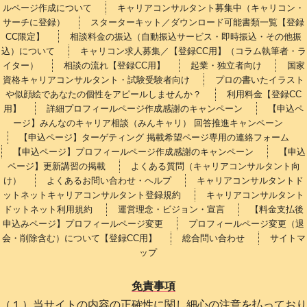
ルページ作成について
キャリアコンサルタント募集中（キャリコン・
サーチに登録）
スターターキット／ダウンロード可能書類一覧【登録
CC限定】
相談料金の振込（自動振込サービス・即時振込・その他振
込）について
キャリコン求人募集／【登録CC用】（コラム執筆者・ラ
イター）
相談の流れ【登録CC用】
起業・独立者向け
国家
資格キャリアコンサルタント・試験受験者向け
プロの書いたイラスト
や似顔絵であなたの個性をアピールしませんか？
利用料金【登録CC
用】
詳細プロフィールページ作成感謝のキャンペーン
【申込ペ
ージ】みんなのキャリア相談（みんキャリ） 回答推進キャンペーン
【申込ページ】ターゲティング 掲載希望ページ専用の連絡フォーム
【申込ページ】プロフィールページ作成感謝のキャンペーン
【申込
ページ】更新講習の掲載
よくある質問（キャリアコンサルタント向
け）
よくあるお問い合わせ・ヘルプ
キャリアコンサルタントド
ットネットキャリアコンサルタント登録規約
キャリアコンサルタント
ドットネット利用規約
運営理念・ビジョン・宣言
【料金支払後
申込みページ】プロフィールページ変更
プロフィールページ変更（退
会・削除含む）について【登録CC用】
総合問い合わせ
サイトマ
ップ
免責事項
（１）当サイトの内容の正確性に関し細心の注意を払っており