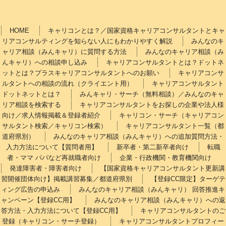
HOME
キャリコンとは？／国家資格キャリアコンサルタントとキャ
リアコンサルティングを知らない人にもわかりやすく解説
みんなのキ
ャリア相談（みんキャリ）に質問する方法
みんなのキャリア相談（み
んキャリ）への相談申し込み
キャリアコンサルタントとは？ドットネ
ットとは？プラスキャリアコンサルタントへのお願い
キャリアコンサ
ルタントへの相談の流れ（クライエント用）
キャリアコンサルタント
ドットネットとは？
みんキャリ・サーチ（無料相談）／みんなのキャ
リア相談を検索する
キャリアコンサルタントをお探しの企業や法人様
向け／求人情報掲載＆登録者紹介
キャリコン・サーチ（キャリアコン
サルタント検索／キャリコン検索）
キャリアコンサルタント一覧（都
道府県別）
みんなのキャリア相談（みんキャリ）への追加質問方法・
入力方法について【質問者用】
新卒者・第二新卒者向け
転職
者・ママ パパなど再就職者向け
企業・行政機関・教育機関向け
発達障害者・障害者向け
【国家資格キャリアコンサルタント更新講
習開催団体向け】掲載講習募集／都道府県別
【登録CC限定】ターゲテ
ィング広告の申込み
みんなのキャリア相談（みんキャリ） 回答推進キ
ャンペーン【登録CC用】
みんなのキャリア相談（みんキャリ）への返
答方法・入力方法について【登録CC用】
キャリアコンサルタントのご
登録（キャリコン・サーチ登録）
キャリアコンサルタントプロフィー