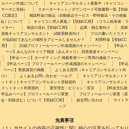
ルページ作成について
キャリアコンサルタント募集中（キャリコン・
サーチに登録）
スターターキット／ダウンロード可能書類一覧【登録
CC限定】
相談料金の振込（自動振込サービス・即時振込・その他振
込）について
キャリコン求人募集／【登録CC用】（コラム執筆者・ラ
イター）
相談の流れ【登録CC用】
起業・独立者向け
国家
資格キャリアコンサルタント・試験受験者向け
プロの書いたイラスト
や似顔絵であなたの個性をアピールしませんか？
利用料金【登録CC
用】
詳細プロフィールページ作成感謝のキャンペーン
【申込ペ
ージ】みんなのキャリア相談（みんキャリ） 回答推進キャンペーン
【申込ページ】ターゲティング 掲載希望ページ専用の連絡フォーム
【申込ページ】プロフィールページ作成感謝のキャンペーン
【申込
ページ】更新講習の掲載
よくある質問（キャリアコンサルタント向
け）
よくあるお問い合わせ・ヘルプ
キャリアコンサルタントド
ットネットキャリアコンサルタント登録規約
キャリアコンサルタント
ドットネット利用規約
運営理念・ビジョン・宣言
【料金支払後
申込みページ】プロフィールページ変更
プロフィールページ変更（退
会・削除含む）について【登録CC用】
総合問い合わせ
サイトマ
ップ
免責事項
（１）当サイトの内容の正確性に関し細心の注意を払っており