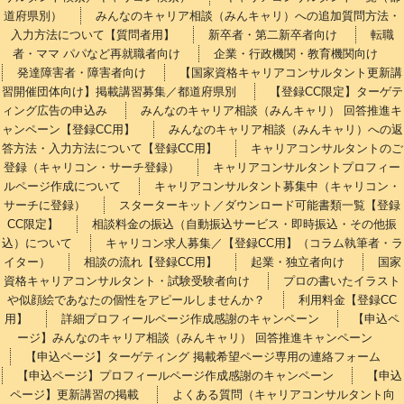
道府県別）
みんなのキャリア相談（みんキャリ）への追加質問方法・
入力方法について【質問者用】
新卒者・第二新卒者向け
転職
者・ママ パパなど再就職者向け
企業・行政機関・教育機関向け
発達障害者・障害者向け
【国家資格キャリアコンサルタント更新講
習開催団体向け】掲載講習募集／都道府県別
【登録CC限定】ターゲテ
ィング広告の申込み
みんなのキャリア相談（みんキャリ） 回答推進キ
ャンペーン【登録CC用】
みんなのキャリア相談（みんキャリ）への返
答方法・入力方法について【登録CC用】
キャリアコンサルタントのご
登録（キャリコン・サーチ登録）
キャリアコンサルタントプロフィー
ルページ作成について
キャリアコンサルタント募集中（キャリコン・
サーチに登録）
スターターキット／ダウンロード可能書類一覧【登録
CC限定】
相談料金の振込（自動振込サービス・即時振込・その他振
込）について
キャリコン求人募集／【登録CC用】（コラム執筆者・ラ
イター）
相談の流れ【登録CC用】
起業・独立者向け
国家
資格キャリアコンサルタント・試験受験者向け
プロの書いたイラスト
や似顔絵であなたの個性をアピールしませんか？
利用料金【登録CC
用】
詳細プロフィールページ作成感謝のキャンペーン
【申込ペ
ージ】みんなのキャリア相談（みんキャリ） 回答推進キャンペーン
【申込ページ】ターゲティング 掲載希望ページ専用の連絡フォーム
【申込ページ】プロフィールページ作成感謝のキャンペーン
【申込
ページ】更新講習の掲載
よくある質問（キャリアコンサルタント向