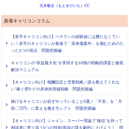
元木敬太（もときけいた）CC
新着キャリコンコラム
【若手キャリコン向け】ベテランの経験値には勝たなくてい
い！若手のキャリコンが最速で「高単価案件」を掴むためのた
った1つの視点 問題把握編
キャリコンの”収益最大化”を実現する10個の戦略的課題と徹底
解決マニュアル
【キャリコン向け】報酬設定と営業戦略／誰も教えてくれな
い”稼ぐ壁5つ”の具体的突破戦略 問題把握編
稼げるキャリコンが必ずやっていること5選／「不安」を「月
収〇万円」に変える働き方シフト 問題把握編
【キャリコン向け】シャイン、スーパー理論で”確信”を持って
相談者に寄り添う5つの技術/面談の質を劇的に上げよう！ 問