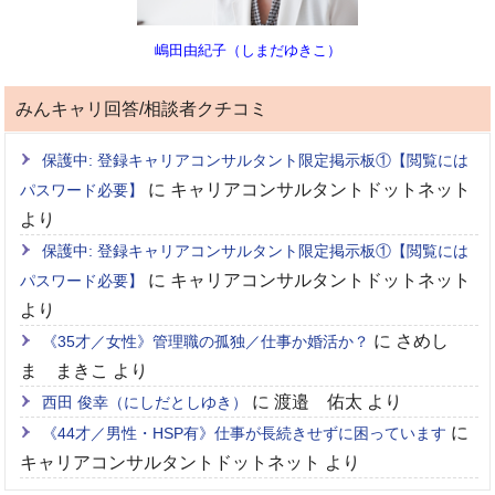
嶋田由紀子（しまだゆきこ）
みんキャリ回答/相談者クチコミ
保護中: 登録キャリアコンサルタント限定掲示板①【閲覧には
に
キャリアコンサルタントドットネット
パスワード必要】
より
保護中: 登録キャリアコンサルタント限定掲示板①【閲覧には
に
キャリアコンサルタントドットネット
パスワード必要】
より
に
さめし
《35才／女性》管理職の孤独／仕事か婚活か？
ま まきこ
より
に
渡邉 佑太
より
西田 俊幸（にしだとしゆき）
に
《44才／男性・HSP有》仕事が長続きせずに困っています
キャリアコンサルタントドットネット
より