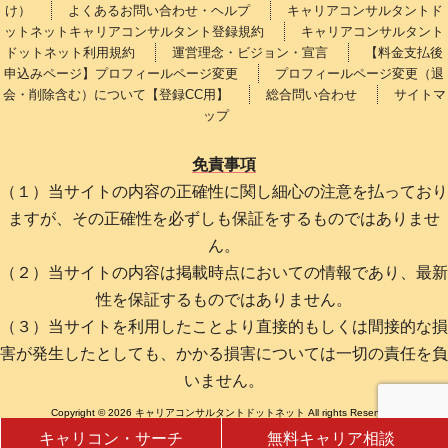
け）
よくあるお問い合わせ・ヘルプ
キャリアコンサルタントド
ットネットキャリアコンサルタント登録規約
キャリアコンサルタント
ドットネット利用規約
運営理念・ビジョン・宣言
【料金支払後
申込みページ】プロフィールページ変更
プロフィールページ変更（退
会・削除含む）について【登録CC用】
総合問い合わせ
サイトマ
ップ
免責事項
（１）当サイトの内容の正確性に関し細心の注意を払っており
ますが、その正確性を必ずしも保証をするものではありませ
ん。
（２）当サイトの内容は掲載時点においての情報であり、最新
性を保証するものではありません。
（３）当サイトを利用したことより直接的もしくは間接的な損
害が発生したとしても、かかる損害については一切の責任を負
いません。
Copyright © 2026 キャリアコンサルタントドットネット All rights Reserved.
キャリコン・サーチ
無料キャリア相談