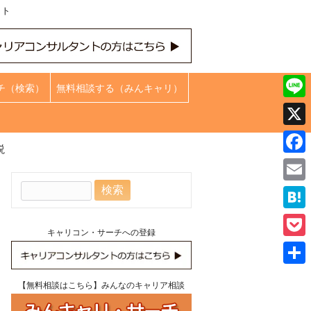
ット
チ（検索）
無料相談する（みんキャリ）
Line
X
説
Face
検
Emai
索:
Hate
キャリコン・サーチへの登録
Pock
共
【無料相談はこちら】みんなのキャリア相談
有