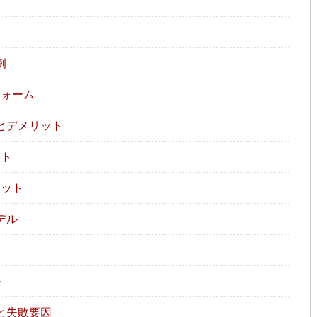
例
フォーム
とデメリット
ット
リット
デル
ル
と失敗要因