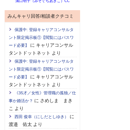
溝口明子（みぞぐちあきこ）CC
みんキャリ回答/相談者クチコミ
保護中: 登録キャリアコンサルタ
ント限定掲示板①【閲覧にはパスワ
に
キャリアコンサル
ード必要】
タントドットネット
より
保護中: 登録キャリアコンサルタ
ント限定掲示板①【閲覧にはパスワ
に
キャリアコンサル
ード必要】
タントドットネット
より
《35才／女性》管理職の孤独／仕
に
さめしま まき
事か婚活か？
こ
より
に
西田 俊幸（にしだとしゆき）
渡邉 佑太
より