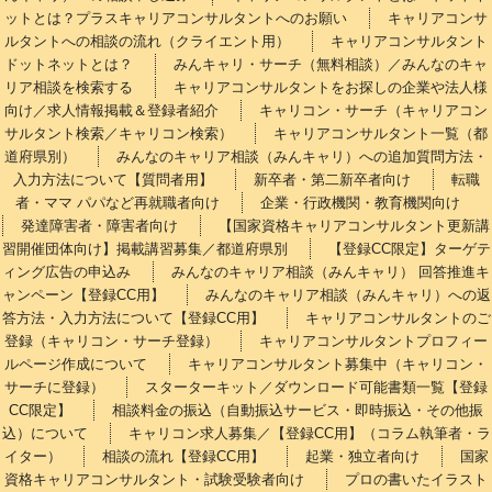
ットとは？プラスキャリアコンサルタントへのお願い
キャリアコンサ
ルタントへの相談の流れ（クライエント用）
キャリアコンサルタント
ドットネットとは？
みんキャリ・サーチ（無料相談）／みんなのキャ
リア相談を検索する
キャリアコンサルタントをお探しの企業や法人様
向け／求人情報掲載＆登録者紹介
キャリコン・サーチ（キャリアコン
サルタント検索／キャリコン検索）
キャリアコンサルタント一覧（都
道府県別）
みんなのキャリア相談（みんキャリ）への追加質問方法・
入力方法について【質問者用】
新卒者・第二新卒者向け
転職
者・ママ パパなど再就職者向け
企業・行政機関・教育機関向け
発達障害者・障害者向け
【国家資格キャリアコンサルタント更新講
習開催団体向け】掲載講習募集／都道府県別
【登録CC限定】ターゲテ
ィング広告の申込み
みんなのキャリア相談（みんキャリ） 回答推進キ
ャンペーン【登録CC用】
みんなのキャリア相談（みんキャリ）への返
答方法・入力方法について【登録CC用】
キャリアコンサルタントのご
登録（キャリコン・サーチ登録）
キャリアコンサルタントプロフィー
ルページ作成について
キャリアコンサルタント募集中（キャリコン・
サーチに登録）
スターターキット／ダウンロード可能書類一覧【登録
CC限定】
相談料金の振込（自動振込サービス・即時振込・その他振
込）について
キャリコン求人募集／【登録CC用】（コラム執筆者・ラ
イター）
相談の流れ【登録CC用】
起業・独立者向け
国家
資格キャリアコンサルタント・試験受験者向け
プロの書いたイラスト