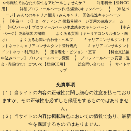
や似顔絵であなたの個性をアピールしませんか？
利用料金【登録CC
用】
詳細プロフィールページ作成感謝のキャンペーン
【申込ペ
ージ】みんなのキャリア相談（みんキャリ） 回答推進キャンペーン
【申込ページ】ターゲティング 掲載希望ページ専用の連絡フォーム
【申込ページ】プロフィールページ作成感謝のキャンペーン
【申込
ページ】更新講習の掲載
よくある質問（キャリアコンサルタント向
け）
よくあるお問い合わせ・ヘルプ
キャリアコンサルタントド
ットネットキャリアコンサルタント登録規約
キャリアコンサルタント
ドットネット利用規約
運営理念・ビジョン・宣言
【料金支払後
申込みページ】プロフィールページ変更
プロフィールページ変更（退
会・削除含む）について【登録CC用】
総合問い合わせ
サイトマ
ップ
免責事項
（１）当サイトの内容の正確性に関し細心の注意を払っており
ますが、その正確性を必ずしも保証をするものではありませ
ん。
（２）当サイトの内容は掲載時点においての情報であり、最新
性を保証するものではありません。