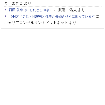
ま まきこ
より
に
渡邉 佑太
より
西田 俊幸（にしだとしゆき）
に
《44才／男性・HSP有》仕事が長続きせずに困っています
キャリアコンサルタントドットネット
より