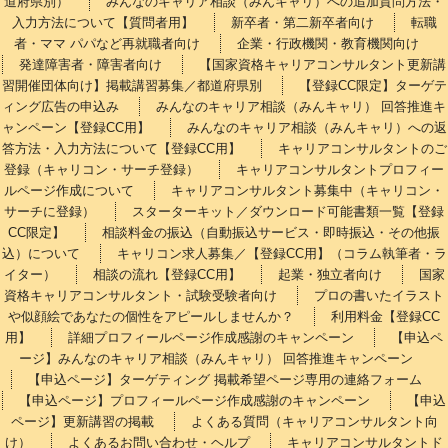
道府県別）
みんなのキャリア相談（みんキャリ）への追加質問方法・
入力方法について【質問者用】
新卒者・第二新卒者向け
転職
者・ママ パパなど再就職者向け
企業・行政機関・教育機関向け
発達障害者・障害者向け
【国家資格キャリアコンサルタント更新講
習開催団体向け】掲載講習募集／都道府県別
【登録CC限定】ターゲテ
ィング広告の申込み
みんなのキャリア相談（みんキャリ） 回答推進キ
ャンペーン【登録CC用】
みんなのキャリア相談（みんキャリ）への返
答方法・入力方法について【登録CC用】
キャリアコンサルタントのご
登録（キャリコン・サーチ登録）
キャリアコンサルタントプロフィー
ルページ作成について
キャリアコンサルタント募集中（キャリコン・
サーチに登録）
スターターキット／ダウンロード可能書類一覧【登録
CC限定】
相談料金の振込（自動振込サービス・即時振込・その他振
込）について
キャリコン求人募集／【登録CC用】（コラム執筆者・ラ
イター）
相談の流れ【登録CC用】
起業・独立者向け
国家
資格キャリアコンサルタント・試験受験者向け
プロの書いたイラスト
や似顔絵であなたの個性をアピールしませんか？
利用料金【登録CC
用】
詳細プロフィールページ作成感謝のキャンペーン
【申込ペ
ージ】みんなのキャリア相談（みんキャリ） 回答推進キャンペーン
【申込ページ】ターゲティング 掲載希望ページ専用の連絡フォーム
【申込ページ】プロフィールページ作成感謝のキャンペーン
【申込
ページ】更新講習の掲載
よくある質問（キャリアコンサルタント向
け）
よくあるお問い合わせ・ヘルプ
キャリアコンサルタントド