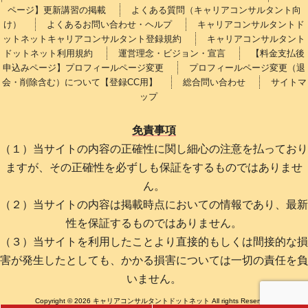
ページ】更新講習の掲載
よくある質問（キャリアコンサルタント向
け）
よくあるお問い合わせ・ヘルプ
キャリアコンサルタントド
ットネットキャリアコンサルタント登録規約
キャリアコンサルタント
ドットネット利用規約
運営理念・ビジョン・宣言
【料金支払後
申込みページ】プロフィールページ変更
プロフィールページ変更（退
会・削除含む）について【登録CC用】
総合問い合わせ
サイトマ
ップ
免責事項
（１）当サイトの内容の正確性に関し細心の注意を払っており
ますが、その正確性を必ずしも保証をするものではありませ
ん。
（２）当サイトの内容は掲載時点においての情報であり、最新
性を保証するものではありません。
（３）当サイトを利用したことより直接的もしくは間接的な損
害が発生したとしても、かかる損害については一切の責任を負
いません。
Copyright © 2026 キャリアコンサルタントドットネット All rights Reserved.