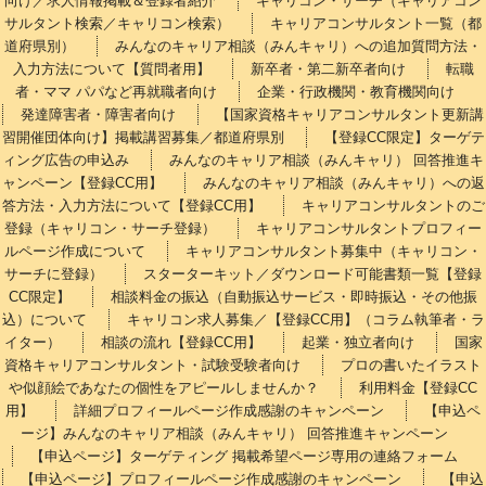
向け／求人情報掲載＆登録者紹介
キャリコン・サーチ（キャリアコン
サルタント検索／キャリコン検索）
キャリアコンサルタント一覧（都
道府県別）
みんなのキャリア相談（みんキャリ）への追加質問方法・
入力方法について【質問者用】
新卒者・第二新卒者向け
転職
者・ママ パパなど再就職者向け
企業・行政機関・教育機関向け
発達障害者・障害者向け
【国家資格キャリアコンサルタント更新講
習開催団体向け】掲載講習募集／都道府県別
【登録CC限定】ターゲテ
ィング広告の申込み
みんなのキャリア相談（みんキャリ） 回答推進キ
ャンペーン【登録CC用】
みんなのキャリア相談（みんキャリ）への返
答方法・入力方法について【登録CC用】
キャリアコンサルタントのご
登録（キャリコン・サーチ登録）
キャリアコンサルタントプロフィー
ルページ作成について
キャリアコンサルタント募集中（キャリコン・
サーチに登録）
スターターキット／ダウンロード可能書類一覧【登録
CC限定】
相談料金の振込（自動振込サービス・即時振込・その他振
込）について
キャリコン求人募集／【登録CC用】（コラム執筆者・ラ
イター）
相談の流れ【登録CC用】
起業・独立者向け
国家
資格キャリアコンサルタント・試験受験者向け
プロの書いたイラスト
や似顔絵であなたの個性をアピールしませんか？
利用料金【登録CC
用】
詳細プロフィールページ作成感謝のキャンペーン
【申込ペ
ージ】みんなのキャリア相談（みんキャリ） 回答推進キャンペーン
【申込ページ】ターゲティング 掲載希望ページ専用の連絡フォーム
【申込ページ】プロフィールページ作成感謝のキャンペーン
【申込