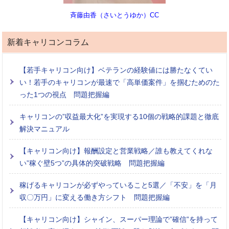
斉藤由香（さいとうゆか）CC
新着キャリコンコラム
【若手キャリコン向け】ベテランの経験値には勝たなくてい
い！若手のキャリコンが最速で「高単価案件」を掴むためのた
った1つの視点 問題把握編
キャリコンの”収益最大化”を実現する10個の戦略的課題と徹底
解決マニュアル
【キャリコン向け】報酬設定と営業戦略／誰も教えてくれな
い”稼ぐ壁5つ”の具体的突破戦略 問題把握編
稼げるキャリコンが必ずやっていること5選／「不安」を「月
収〇万円」に変える働き方シフト 問題把握編
【キャリコン向け】シャイン、スーパー理論で”確信”を持って