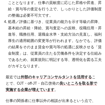
こととなります。仕事の貢献度に応じた昇格や昇進、昇
給・賞与等の査定を行う上で、しっかりとした評価制度
の整備は必要不可欠です。
処遇／評価に基づき、従業員の能力を示す等級の昇降、
基本給の昇給・降給、賞与査定への反映、役職任用・昇
進等、職務任用、退職金水準・支給方法の見直し、福利
厚生の適用範囲の変更等が行われます。なかでも、評価
の結果をそのまま賃金や賞与等の処遇に反映させる「賃
金制度」は、従業員の主たる労働条件を決定する仕組み
であるため、就業規則に明記する等、透明化を図る工夫
がカギとなります。
最近では
外部のキャリアコンサルタントを活用する
こ
とで、OJT・off-JT・自己啓発の
良いところを取る形で
実施する企業が増えています
。
仕事の関係者に仕事以外の相談が出来るという点で、