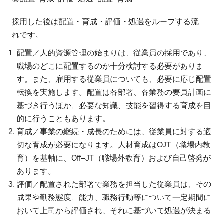
採用した後は配置・育成・評価・処遇をループする流
れです。
配置／人的資源管理の始まりは、従業員の採用であり、
職場のどこに配置するのか十分検討する必要がありま
す。また、雇用する従業員についても、必要に応じ配置
転換を実施します。配置は各部署、各業務の要員計画に
基づき行うほか、必要な知識、技能を習得する育成を目
的に行うこともあります。
育成／事業の継続・成長のためには、従業員に対する適
切な育成が必要になります。人材育成はOJT（職場内教
育）を基軸に、Off–JT（職場外教育）および自己啓発が
あります。
評価／配置された部署で業務を担当した従業員は、その
成果や勤務態度、能力、職務行動等について一定期間に
おいて上司から評価され、それに基づいて処遇が決まる