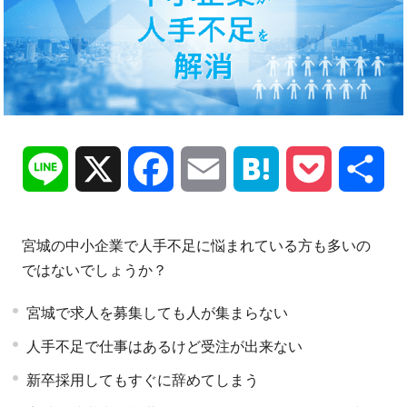
Line
X
Facebook
Email
Hatena
Pocket
共
有
宮城の中小企業で人手不足に悩まれている方も多いの
ではないでしょうか？
宮城で求人を募集しても人が集まらない
人手不足で仕事はあるけど受注が出来ない
新卒採用してもすぐに辞めてしまう