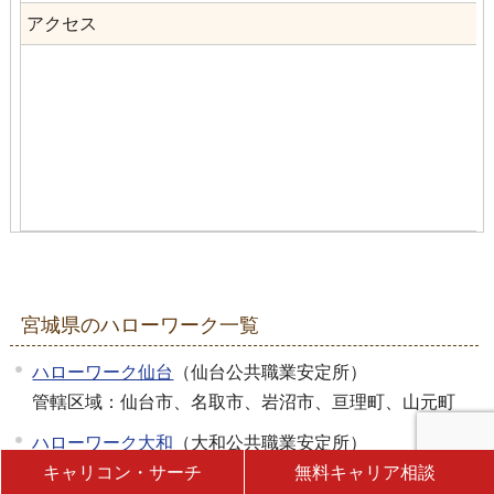
アクセス
宮城県のハローワーク一覧
ハローワーク仙台
（仙台公共職業安定所）
管轄区域：仙台市、名取市、岩沼市、亘理町、山元町
ハローワーク大和
（大和公共職業安定所）
管轄区域：富谷市、大和町、大衡村
キャリコン・サーチ
無料キャリア相談