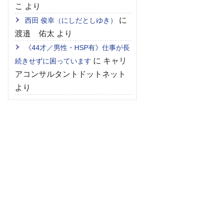
こ
より
に
西田 俊幸（にしだとしゆき）
渡邉 佑太
より
《44才／男性・HSP有》仕事が長
に
キャリ
続きせずに困っています
アコンサルタントドットネット
より