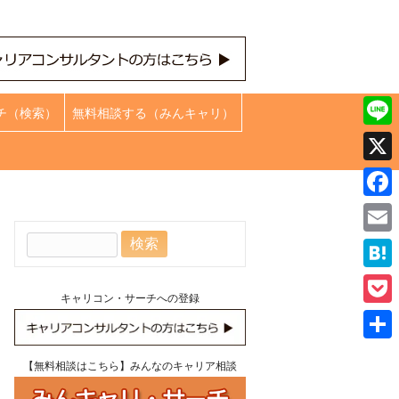
チ（検索）
無料相談する（みんキャリ）
Line
X
Face
検
Emai
索:
Hate
キャリコン・サーチへの登録
Pock
共
【無料相談はこちら】みんなのキャリア相談
有