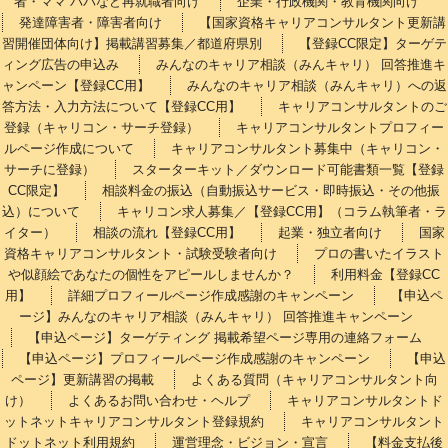
者・ママ パパなど再就職者向け
企業・行政機関・教育機関向け
発達障害者・障害者向け
【国家資格キャリアコンサルタント更新講
習開催団体向け】掲載講習募集／都道府県別
【登録CC限定】ターゲテ
ィング広告の申込み
みんなのキャリア相談（みんキャリ） 回答推進キ
ャンペーン【登録CC用】
みんなのキャリア相談（みんキャリ）への返
答方法・入力方法について【登録CC用】
キャリアコンサルタントのご
登録（キャリコン・サーチ登録）
キャリアコンサルタントプロフィー
ルページ作成について
キャリアコンサルタント募集中（キャリコン・
サーチに登録）
スターターキット／ダウンロード可能書類一覧【登録
CC限定】
相談料金の振込（自動振込サービス・即時振込・その他振
込）について
キャリコン求人募集／【登録CC用】（コラム執筆者・ラ
イター）
相談の流れ【登録CC用】
起業・独立者向け
国家
資格キャリアコンサルタント・試験受験者向け
プロの書いたイラスト
や似顔絵であなたの個性をアピールしませんか？
利用料金【登録CC
用】
詳細プロフィールページ作成感謝のキャンペーン
【申込ペ
ージ】みんなのキャリア相談（みんキャリ） 回答推進キャンペーン
【申込ページ】ターゲティング 掲載希望ページ専用の連絡フォーム
【申込ページ】プロフィールページ作成感謝のキャンペーン
【申込
ページ】更新講習の掲載
よくある質問（キャリアコンサルタント向
け）
よくあるお問い合わせ・ヘルプ
キャリアコンサルタントド
ットネットキャリアコンサルタント登録規約
キャリアコンサルタント
ドットネット利用規約
運営理念・ビジョン・宣言
【料金支払後