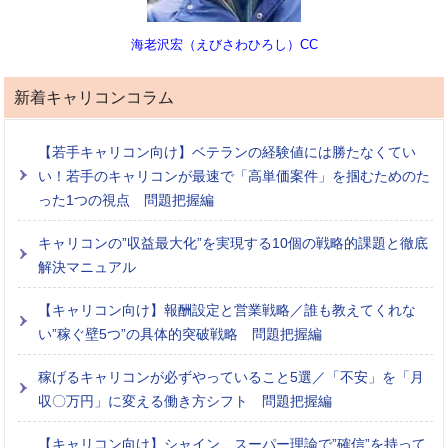
海老沢宏（えびさわひろし）CC
新着キャリコンコラム
【若手キャリコン向け】ベテランの経験値には勝たなくてい
い！若手のキャリコンが最速で「高単価案件」を掴むためのた
った1つの視点 問題把握編
キャリコンの”収益最大化”を実現する10個の戦略的課題と徹底
解決マニュアル
【キャリコン向け】報酬設定と営業戦略／誰も教えてくれな
い”稼ぐ壁5つ”の具体的突破戦略 問題把握編
稼げるキャリコンが必ずやっていること5選／「不安」を「月
収〇万円」に変える働き方シフト 問題把握編
【キャリコン向け】シャイン、スーパー理論で”確信”を持って