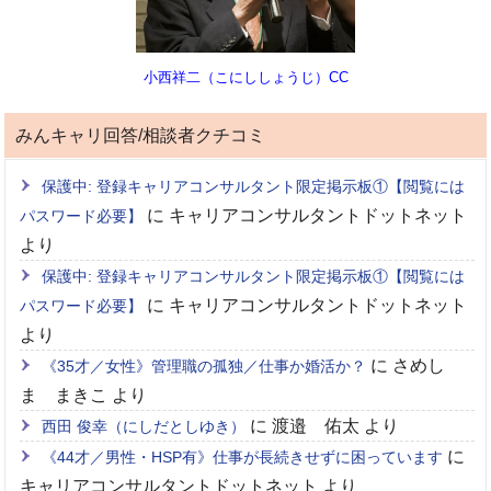
小西祥二（こにししょうじ）CC
みんキャリ回答/相談者クチコミ
保護中: 登録キャリアコンサルタント限定掲示板①【閲覧には
に
キャリアコンサルタントドットネット
パスワード必要】
より
保護中: 登録キャリアコンサルタント限定掲示板①【閲覧には
に
キャリアコンサルタントドットネット
パスワード必要】
より
に
さめし
《35才／女性》管理職の孤独／仕事か婚活か？
ま まきこ
より
に
渡邉 佑太
より
西田 俊幸（にしだとしゆき）
に
《44才／男性・HSP有》仕事が長続きせずに困っています
キャリアコンサルタントドットネット
より