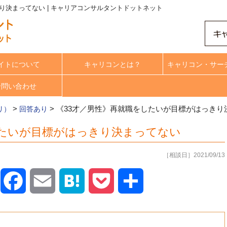
り決まってない | キャリアコンサルタントドットネット
イトについて
キャリコンとは？
キャリコン・サー
合問い合わせ
>
>
《33才／男性》再就職をしたいが目標がはっきり
リ）
回答あり
したいが目標がはっきり決まってない
［相談日］2021/09/13
X
Facebook
Email
Hatena
Pocket
共
有