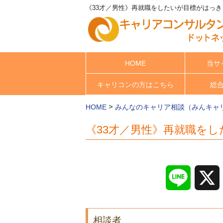
《33才／男性》再就職をしたいが目標がはっき
HOME
当サ
キャリコンの方はこちら
総
>
HOME
みんなのキャリア相談（みんキャ
《33才／男性》再就職を
Line
相談者