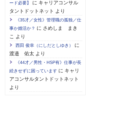
に
キャリアコンサル
ード必要】
タントドットネット
より
《35才／女性》管理職の孤独／仕
に
さめしま まき
事か婚活か？
こ
より
に
西田 俊幸（にしだとしゆき）
渡邉 佑太
より
《44才／男性・HSP有》仕事が長
に
キャリ
続きせずに困っています
アコンサルタントドットネット
より