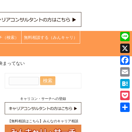
チ（検索）
無料相談する（みんキャリ）
Line
X
決まってない
Face
検
Emai
索:
Hate
キャリコン・サーチへの登録
Pock
共
【無料相談はこちら】みんなのキャリア相談
有