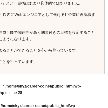
たい」という目標はあまり具体的ではありません。
ヶ月以内にWebエンジニアとして働けるIT企業に再就職す
達成可能で関連性が高く期限付きの目標を設定すること
むようになります。
めることができることを心から願っています。
ことを祈っています。
q in
/home/skyz/career-cc.net/public_html/wp-
php
on line
28
n
/home/skyz/career-cc.net/public_html/wp-