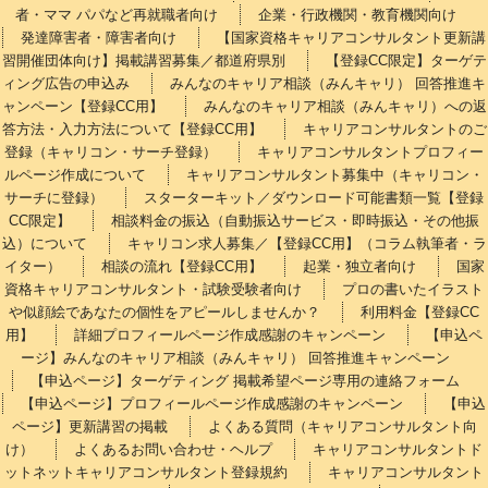
者・ママ パパなど再就職者向け
企業・行政機関・教育機関向け
発達障害者・障害者向け
【国家資格キャリアコンサルタント更新講
習開催団体向け】掲載講習募集／都道府県別
【登録CC限定】ターゲテ
ィング広告の申込み
みんなのキャリア相談（みんキャリ） 回答推進キ
ャンペーン【登録CC用】
みんなのキャリア相談（みんキャリ）への返
答方法・入力方法について【登録CC用】
キャリアコンサルタントのご
登録（キャリコン・サーチ登録）
キャリアコンサルタントプロフィー
ルページ作成について
キャリアコンサルタント募集中（キャリコン・
サーチに登録）
スターターキット／ダウンロード可能書類一覧【登録
CC限定】
相談料金の振込（自動振込サービス・即時振込・その他振
込）について
キャリコン求人募集／【登録CC用】（コラム執筆者・ラ
イター）
相談の流れ【登録CC用】
起業・独立者向け
国家
資格キャリアコンサルタント・試験受験者向け
プロの書いたイラスト
や似顔絵であなたの個性をアピールしませんか？
利用料金【登録CC
用】
詳細プロフィールページ作成感謝のキャンペーン
【申込ペ
ージ】みんなのキャリア相談（みんキャリ） 回答推進キャンペーン
【申込ページ】ターゲティング 掲載希望ページ専用の連絡フォーム
【申込ページ】プロフィールページ作成感謝のキャンペーン
【申込
ページ】更新講習の掲載
よくある質問（キャリアコンサルタント向
け）
よくあるお問い合わせ・ヘルプ
キャリアコンサルタントド
ットネットキャリアコンサルタント登録規約
キャリアコンサルタント