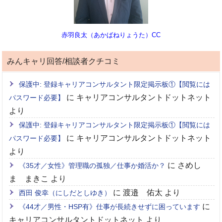
赤羽良太（あかばねりょうた）CC
みんキャリ回答/相談者クチコミ
保護中: 登録キャリアコンサルタント限定掲示板①【閲覧には
に
キャリアコンサルタントドットネット
パスワード必要】
より
保護中: 登録キャリアコンサルタント限定掲示板①【閲覧には
に
キャリアコンサルタントドットネット
パスワード必要】
より
に
さめし
《35才／女性》管理職の孤独／仕事か婚活か？
ま まきこ
より
に
渡邉 佑太
より
西田 俊幸（にしだとしゆき）
に
《44才／男性・HSP有》仕事が長続きせずに困っています
キャリアコンサルタントドットネット
より