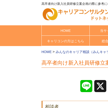
高卒者向け新入社員研修立案企画の際に参考にな
HOME
当サ
キャリコンの方はこちら
総
>
HOME
みんなのキャリア相談（みんキャ
高卒者向け新入社員研修立
Line
相談者