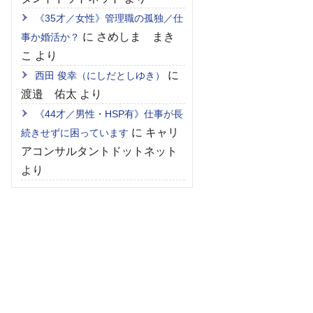
《35才／女性》管理職の孤独／仕
に
さめしま まき
事か婚活か？
こ
より
に
西田 俊幸（にしだとしゆき）
渡邉 佑太
より
《44才／男性・HSP有》仕事が長
に
キャリ
続きせずに困っています
アコンサルタントドットネット
より