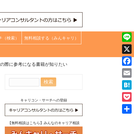
チ（検索）
無料相談する（みんキャリ）
Line
X
の際に参考になる書籍が知りたい
Face
検
Emai
索:
Hate
キャリコン・サーチへの登録
Pock
共
【無料相談はこちら】みんなのキャリア相談
有