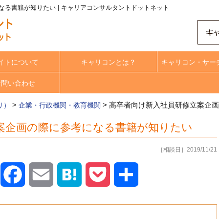
る書籍が知りたい | キャリアコンサルタントドットネット
イトについて
キャリコンとは？
キャリコン・サー
合問い合わせ
>
>
高卒者向け新入社員研修立案企画
リ）
企業・行政機関・教育機関
案企画の際に参考になる書籍が知りたい
［相談日］2019/11/21
X
Facebook
Email
Hatena
Pocket
共
有