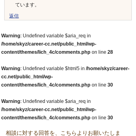
ています。
返信
Warning
: Undefined variable $aria_req in
/home/skyz/career-cc.net/public_html/wp-
content/themes/lich_4c/comments.php
on line
28
Warning
: Undefined variable $html5 in
/home/skyz/career-
cc.net/public_html/wp-
content/themes/lich_4c/comments.php
on line
30
Warning
: Undefined variable $aria_req in
/home/skyz/career-cc.net/public_html/wp-
content/themes/lich_4c/comments.php
on line
30
相談に対する回答を、こちらよりお願いたしま