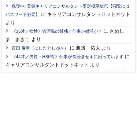
保護中: 登録キャリアコンサルタント限定掲示板①【閲覧には
に
キャリアコンサルタントドットネット
パスワード必要】
より
に
さめし
《35才／女性》管理職の孤独／仕事か婚活か？
ま まきこ
より
に
渡邉 佑太
より
西田 俊幸（にしだとしゆき）
に
《44才／男性・HSP有》仕事が長続きせずに困っています
キャリアコンサルタントドットネット
より