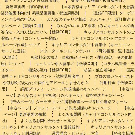
者・ママ パパなど再就職者向け
企業・行政機関・教育機関向け
発達障害者・障害者向け
【国家資格キャリアコンサルタント更新講
習開催団体向け】掲載講習募集／都道府県別
【登録CC限定】ターゲテ
ィング広告の申込み
みんなのキャリア相談（みんキャリ） 回答推進キ
ャンペーン【登録CC用】
みんなのキャリア相談（みんキャリ）への返
答方法・入力方法について【登録CC用】
キャリアコンサルタントのご
登録（キャリコン・サーチ登録）
キャリアコンサルタントプロフィー
ルページ作成について
キャリアコンサルタント募集中（キャリコン・
サーチに登録）
スターターキット／ダウンロード可能書類一覧【登録
CC限定】
相談料金の振込（自動振込サービス・即時振込・その他振
込）について
キャリコン求人募集／【登録CC用】（コラム執筆者・ラ
イター）
相談の流れ【登録CC用】
起業・独立者向け
国家
資格キャリアコンサルタント・試験受験者向け
プロの書いたイラスト
や似顔絵であなたの個性をアピールしませんか？
利用料金【登録CC
用】
詳細プロフィールページ作成感謝のキャンペーン
【申込ペ
ージ】みんなのキャリア相談（みんキャリ） 回答推進キャンペーン
【申込ページ】ターゲティング 掲載希望ページ専用の連絡フォーム
【申込ページ】プロフィールページ作成感謝のキャンペーン
【申込
ページ】更新講習の掲載
よくある質問（キャリアコンサルタント向
け）
よくあるお問い合わせ・ヘルプ
キャリアコンサルタントド
ットネットキャリアコンサルタント登録規約
キャリアコンサルタント
ドットネット利用規約
運営理念・ビジョン・宣言
【料金支払後