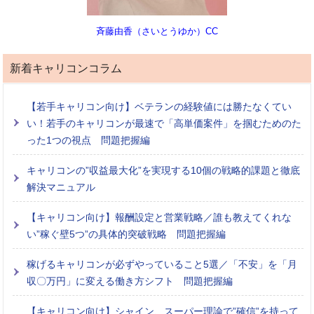
斉藤由香（さいとうゆか）CC
新着キャリコンコラム
【若手キャリコン向け】ベテランの経験値には勝たなくてい
い！若手のキャリコンが最速で「高単価案件」を掴むためのた
った1つの視点 問題把握編
キャリコンの”収益最大化”を実現する10個の戦略的課題と徹底
解決マニュアル
【キャリコン向け】報酬設定と営業戦略／誰も教えてくれな
い”稼ぐ壁5つ”の具体的突破戦略 問題把握編
稼げるキャリコンが必ずやっていること5選／「不安」を「月
収〇万円」に変える働き方シフト 問題把握編
【キャリコン向け】シャイン、スーパー理論で”確信”を持って