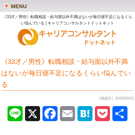
MENU
《33才／男性》転職相談・給与面以外不満はないが毎日寝不足になるくら
い悩んでいる | キャリアコンサルタントドットネット
《33才／男性》転職相談・給与面以外不満
はないが毎日寝不足になるくらい悩んでい
る
［相談日］2024/03/15
Line
X
Facebook
Email
Hatena
Pocket
共
有