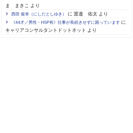
ま まきこ
より
に
渡邉 佑太
より
西田 俊幸（にしだとしゆき）
に
《44才／男性・HSP有》仕事が長続きせずに困っています
キャリアコンサルタントドットネット
より