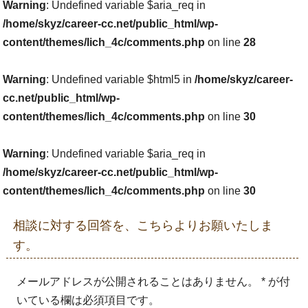
Warning
: Undefined variable $aria_req in
/home/skyz/career-cc.net/public_html/wp-
content/themes/lich_4c/comments.php
on line
28
Warning
: Undefined variable $html5 in
/home/skyz/career-
cc.net/public_html/wp-
content/themes/lich_4c/comments.php
on line
30
Warning
: Undefined variable $aria_req in
/home/skyz/career-cc.net/public_html/wp-
content/themes/lich_4c/comments.php
on line
30
相談に対する回答を、こちらよりお願いたしま
す。
メールアドレスが公開されることはありません。 * が付
いている欄は必須項目です。