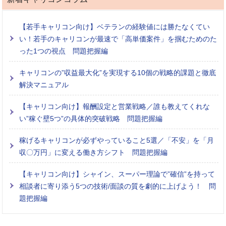
【若手キャリコン向け】ベテランの経験値には勝たなくてい
い！若手のキャリコンが最速で「高単価案件」を掴むためのた
った1つの視点 問題把握編
キャリコンの”収益最大化”を実現する10個の戦略的課題と徹底
解決マニュアル
【キャリコン向け】報酬設定と営業戦略／誰も教えてくれな
い”稼ぐ壁5つ”の具体的突破戦略 問題把握編
稼げるキャリコンが必ずやっていること5選／「不安」を「月
収〇万円」に変える働き方シフト 問題把握編
【キャリコン向け】シャイン、スーパー理論で”確信”を持って
相談者に寄り添う5つの技術/面談の質を劇的に上げよう！ 問
題把握編