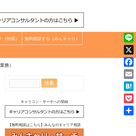
チ（検索）
無料相談する（みんキャリ）
Line
X
（業務）
Face
検
Emai
索:
Hate
キャリコン・サーチへの登録
Pock
共
【無料相談はこちら】みんなのキャリア相談
有