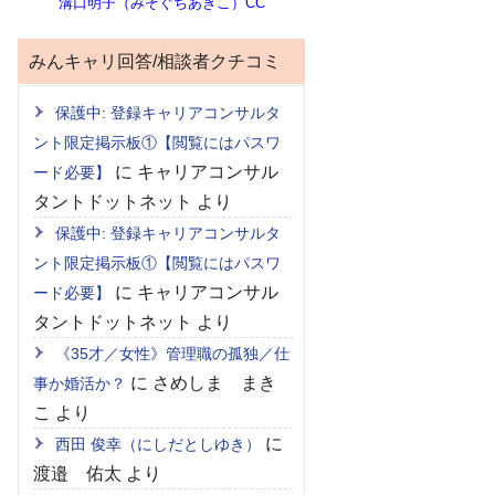
溝口明子（みぞぐちあきこ）CC
みんキャリ回答/相談者クチコミ
保護中: 登録キャリアコンサルタ
ント限定掲示板①【閲覧にはパスワ
に
キャリアコンサル
ード必要】
タントドットネット
より
保護中: 登録キャリアコンサルタ
ント限定掲示板①【閲覧にはパスワ
に
キャリアコンサル
ード必要】
タントドットネット
より
《35才／女性》管理職の孤独／仕
に
さめしま まき
事か婚活か？
こ
より
に
西田 俊幸（にしだとしゆき）
渡邉 佑太
より