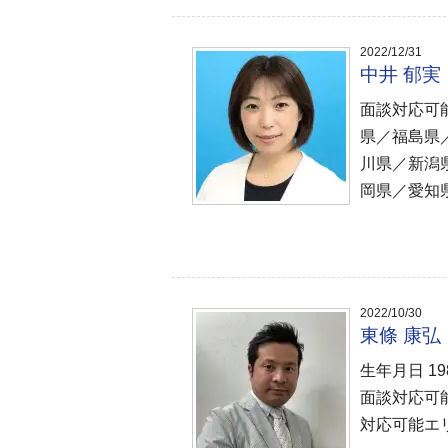
2022/12/31
中井 郁
面談対応可
県／福島県
川県／新潟
岡県／愛知
2022/10/30
東條 康
生年月日 1
面談対応可
対応可能エリ