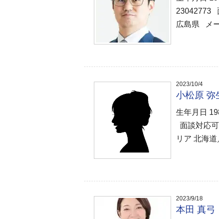
230427
広島県 メ
2023/10/4
小松原 
生年月日 1
面談対応可
リア 北海道
2023/9/18
本田 真