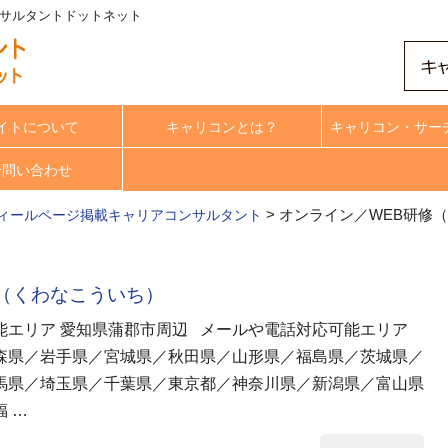
ンサルタントドットネット
イトについて
キャリコンとは？
キャリコン・サー
合問い合わせ
>
オンライン／WEB研修
ィールページ掲載キャリアコンサルタント
一（くわなこういち）
能エリア 愛知県蒲郡市周辺 メールや電話対応可能エリア
森県／岩手県／宮城県／秋田県／山形県／福島県／茨城県／
馬県／埼玉県／千葉県／東京都／神奈川県／新潟県／富山県
 …