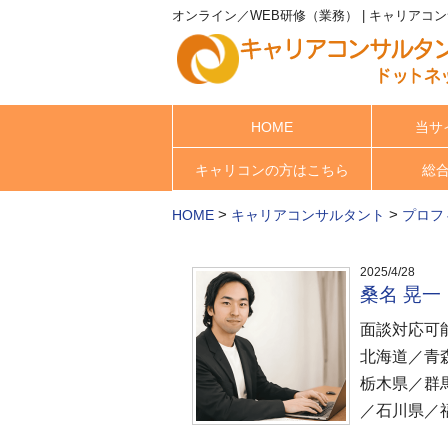
オンライン／WEB研修（業務） | キャリアコ
HOME
当サ
キャリコンの方はこちら
総
>
>
HOME
キャリアコンサルタント
プロフ
2025/4/28
桑名 晃
面談対応可
北海道／青
栃木県／群
／石川県／福