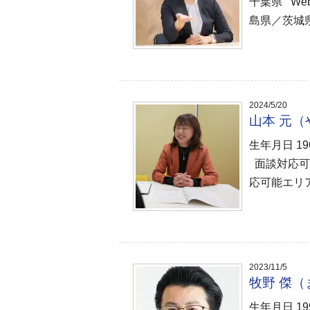
千葉県 W
島県／茨城
2024/5/20
山本 元
生年月日 1
面談対応可
応可能エリア
2023/11/5
牧野 傑
生年月日 1