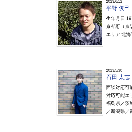
2023/6/12
平野 俊
生年月日 1
京都府（京
エリア 北
2023/5/30
石田 太
面談対応可
対応可能エ
福島県／茨
／新潟県／富