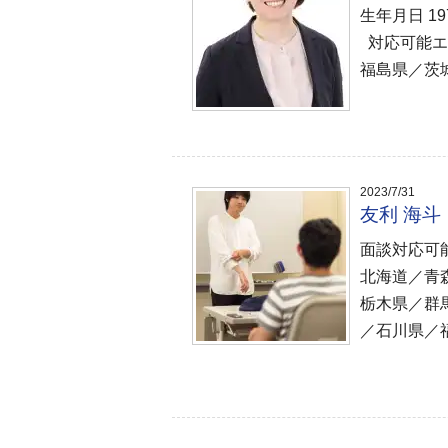
生年月日 1
対応可能エ
福島県／茨
2023/7/31
友利 海
面談対応可
北海道／青
栃木県／群
／石川県／福