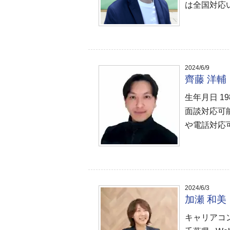
は全国対応
2024/6/9
齊藤 洋
生年月日 1
面談対応可
や電話対応可
2024/6/3
加瀬 和
キャリアコン