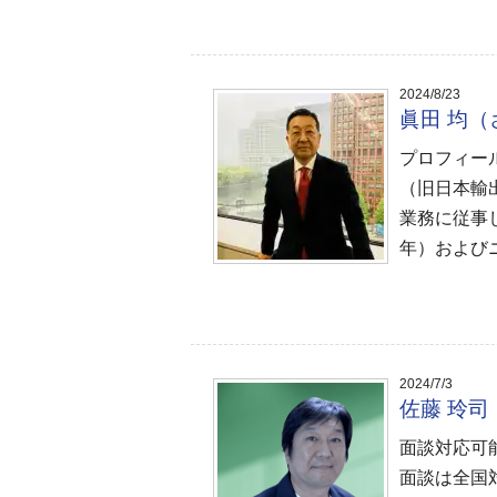
2024/8/23
眞田 均
プロフィー
（旧日本輸
業務に従事
年）および
2024/7/3
佐藤 玲
面談対応可
面談は全国