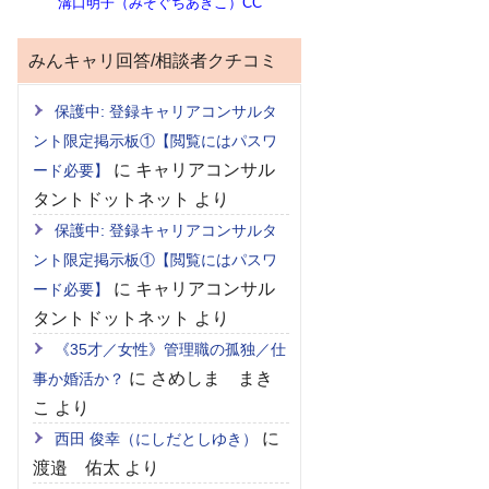
溝口明子（みぞぐちあきこ）CC
みんキャリ回答/相談者クチコミ
保護中: 登録キャリアコンサルタ
ント限定掲示板①【閲覧にはパスワ
に
キャリアコンサル
ード必要】
タントドットネット
より
保護中: 登録キャリアコンサルタ
ント限定掲示板①【閲覧にはパスワ
に
キャリアコンサル
ード必要】
タントドットネット
より
《35才／女性》管理職の孤独／仕
に
さめしま まき
事か婚活か？
こ
より
に
西田 俊幸（にしだとしゆき）
渡邉 佑太
より