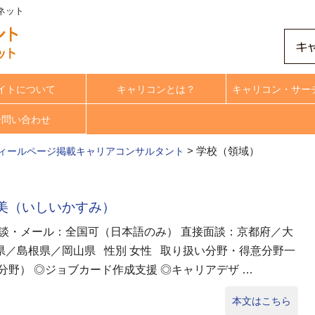
ネット
イトについて
キャリコンとは？
キャリコン・サー
合問い合わせ
>
学校（領域）
ィールページ掲載キャリアコンサルタント
素美（いしいかすみ）
b面談・メール：全国可（日本語のみ） 直接面談：京都府／大
県／島根県／岡山県 性別 女性 取り扱い分野・得意分野一
分野） ◎ジョブカード作成支援 ◎キャリアデザ …
本文はこちら