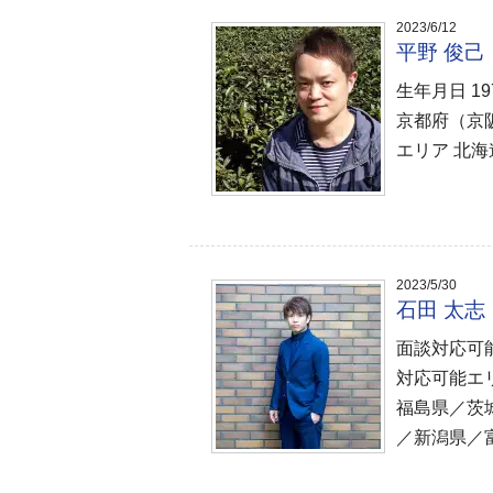
2023/6/12
平野 俊
生年月日 1
京都府（京
エリア 北
2023/5/30
石田 太
面談対応可
対応可能エ
福島県／茨
／新潟県／富