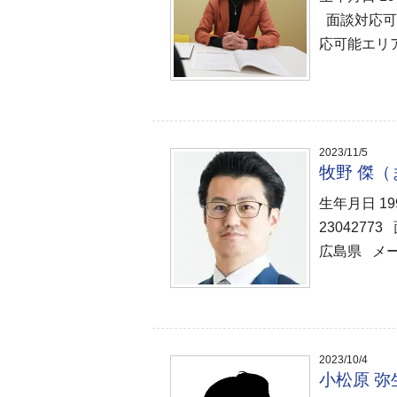
面談対応可
応可能エリア
2023/11/5
牧野 傑
生年月日 1
230427
広島県 メ
2023/10/4
小松原 