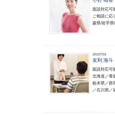
小野 晴
面談対応可
ご相談に応
森県/岩手県
2023/7/31
友利 海
面談対応可
北海道／青
栃木県／群
／石川県／福