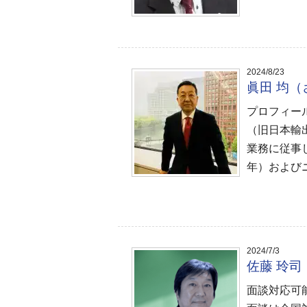
2024/8/23
眞田 均
プロフィー
（旧日本輸
業務に従事
年）および
2024/7/3
佐藤 玲
面談対応可