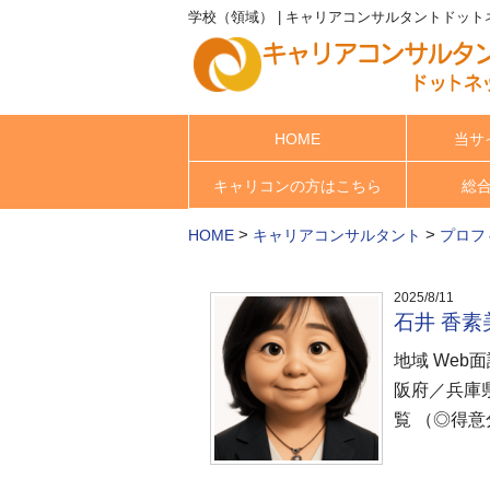
学校（領域） | キャリアコンサルタントドット
HOME
当サ
キャリコンの方はこちら
総
>
>
HOME
キャリアコンサルタント
プロフ
2025/8/11
石井 香
地域 We
阪府／兵庫
覧 （◎得意