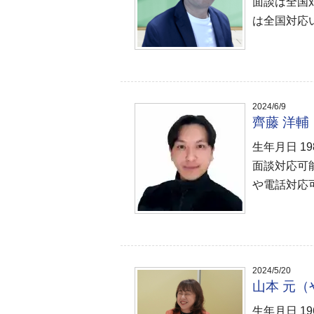
面談は全国
は全国対応
2024/6/9
齊藤 洋
生年月日 1
面談対応可
や電話対応可
2024/5/20
山本 元
生年月日 1