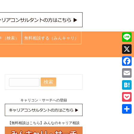
チ（検索）
無料相談する（みんキャリ）
Line
X
Face
検
Emai
索:
Hate
キャリコン・サーチへの登録
Pock
共
【無料相談はこちら】みんなのキャリア相談
有