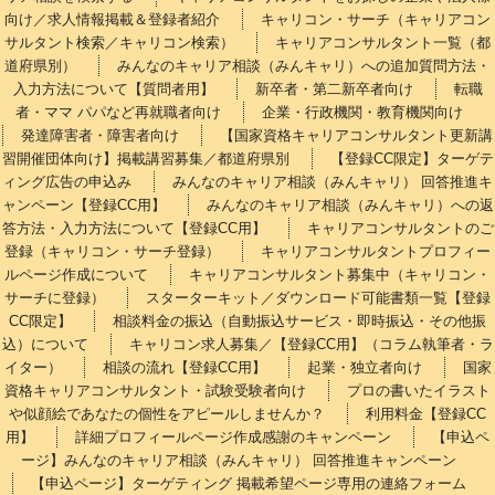
向け／求人情報掲載＆登録者紹介
キャリコン・サーチ（キャリアコン
サルタント検索／キャリコン検索）
キャリアコンサルタント一覧（都
道府県別）
みんなのキャリア相談（みんキャリ）への追加質問方法・
入力方法について【質問者用】
新卒者・第二新卒者向け
転職
者・ママ パパなど再就職者向け
企業・行政機関・教育機関向け
発達障害者・障害者向け
【国家資格キャリアコンサルタント更新講
習開催団体向け】掲載講習募集／都道府県別
【登録CC限定】ターゲテ
ィング広告の申込み
みんなのキャリア相談（みんキャリ） 回答推進キ
ャンペーン【登録CC用】
みんなのキャリア相談（みんキャリ）への返
答方法・入力方法について【登録CC用】
キャリアコンサルタントのご
登録（キャリコン・サーチ登録）
キャリアコンサルタントプロフィー
ルページ作成について
キャリアコンサルタント募集中（キャリコン・
サーチに登録）
スターターキット／ダウンロード可能書類一覧【登録
CC限定】
相談料金の振込（自動振込サービス・即時振込・その他振
込）について
キャリコン求人募集／【登録CC用】（コラム執筆者・ラ
イター）
相談の流れ【登録CC用】
起業・独立者向け
国家
資格キャリアコンサルタント・試験受験者向け
プロの書いたイラスト
や似顔絵であなたの個性をアピールしませんか？
利用料金【登録CC
用】
詳細プロフィールページ作成感謝のキャンペーン
【申込ペ
ージ】みんなのキャリア相談（みんキャリ） 回答推進キャンペーン
【申込ページ】ターゲティング 掲載希望ページ専用の連絡フォーム