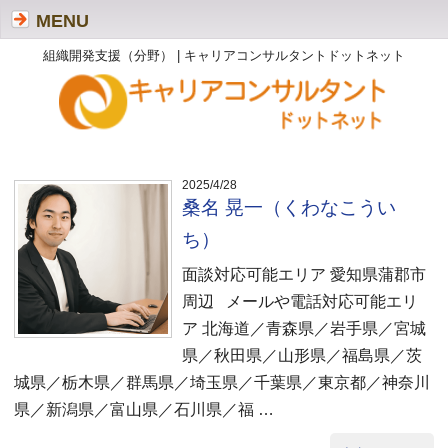
MENU
組織開発支援（分野） | キャリアコンサルタントドットネット
2025/4/28
桑名 晃一（くわなこうい
ち）
面談対応可能エリア 愛知県蒲郡市
周辺 メールや電話対応可能エリ
ア 北海道／青森県／岩手県／宮城
県／秋田県／山形県／福島県／茨
城県／栃木県／群馬県／埼玉県／千葉県／東京都／神奈川
県／新潟県／富山県／石川県／福 …