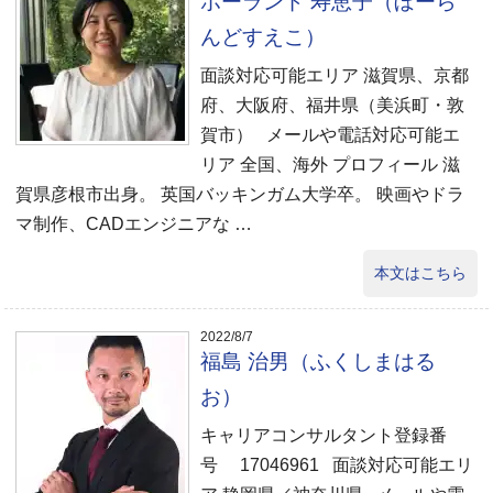
ボーランド 寿恵子（ぼーら
んどすえこ）
面談対応可能エリア 滋賀県、京都
府、大阪府、福井県（美浜町・敦
賀市） メールや電話対応可能エ
リア 全国、海外 プロフィール 滋
賀県彦根市出身。 英国バッキンガム大学卒。 映画やドラ
マ制作、CADエンジニアな …
本文はこちら
2022/8/7
福島 治男（ふくしまはる
お）
キャリアコンサルタント登録番
号 17046961 面談対応可能エリ