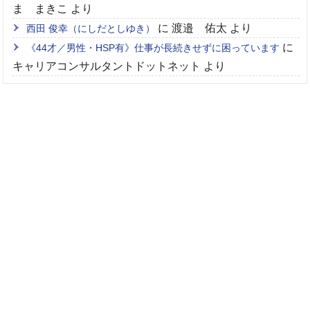
ま まきこ
より
に
渡邉 佑太
より
西田 俊幸（にしだとしゆき）
に
《44才／男性・HSP有》仕事が長続きせずに困っています
キャリアコンサルタントドットネット
より