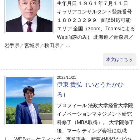
生年月日 １９６１年７月１１日
キャリアコンサルタント登録番号
１８０２３２９９ 面談対応可能
エリア 全国（zoom、Teamsによる
Web面談のみ） 北海道／青森県／
岩手県／宮城県／秋田県／ …
本文はこちら
2022/11/21
伊東 貴弘（いとうたかひ
ろ）
プロフィール 法政大学経営大学院
イノベーションマネジメント研究
科修了（MBA取得）。 大学院修了
後、マーケティング会社に就職
し、WEBマーケティング、事業再生、新商品開発などの