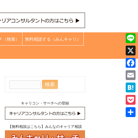
チ（検索）
無料相談する（みんキャリ）
Line
X
Face
検
Emai
索:
Hate
キャリコン・サーチへの登録
Pock
共
【無料相談はこちら】みんなのキャリア相談
有