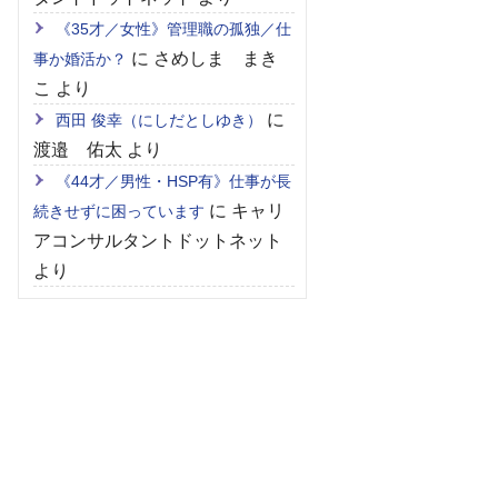
《35才／女性》管理職の孤独／仕
に
さめしま まき
事か婚活か？
こ
より
に
西田 俊幸（にしだとしゆき）
渡邉 佑太
より
《44才／男性・HSP有》仕事が長
に
キャリ
続きせずに困っています
アコンサルタントドットネット
より