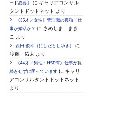
に
キャリアコンサル
ード必要】
タントドットネット
より
《35才／女性》管理職の孤独／仕
に
さめしま まき
事か婚活か？
こ
より
に
西田 俊幸（にしだとしゆき）
渡邉 佑太
より
《44才／男性・HSP有》仕事が長
に
キャリ
続きせずに困っています
アコンサルタントドットネット
より