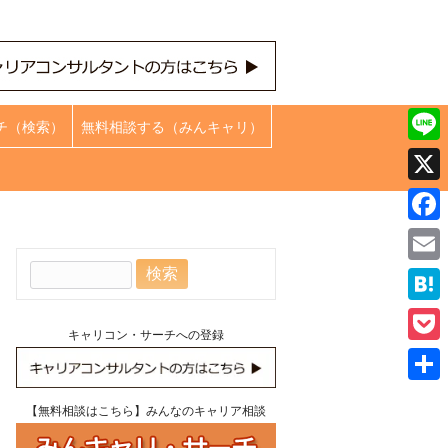
チ（検索）
無料相談する（みんキャリ）
Line
X
Face
検
Emai
索:
Hate
キャリコン・サーチへの登録
Pock
共
【無料相談はこちら】みんなのキャリア相談
有