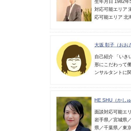
生年月日 1982
対応可能エリア 
応可能エリア 北
大坂 彰子（おお
自己紹介 「いき
形にこだわって働
ンサルタントに関
HE SHU（かし
面談対応可能エリ
岩手県／宮城県
県／千葉県／東