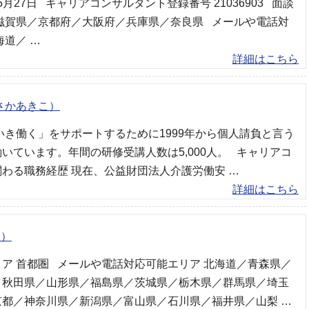
年5月27日 キャリアコンサルタント登録番号 21036903 面談
滋賀県／京都府／大阪府／兵庫県／奈良県 メールや電話対
海道／ …
詳細はこちら
さかあきこ）
いき働く」をサポートするために1999年から個人請負と言う
いています。年間の研修受講人数は5,000人。 キャリアコ
わる職務経歴 現在、公益財団法人介護労働安 …
詳細はこちら
ゅ）
ア 首都圏 メールや電話対応可能エリア 北海道／青森県／
／秋田県／山形県／福島県／茨城県／栃木県／群馬県／埼玉
京都／神奈川県／新潟県／富山県／石川県／福井県／山梨 …