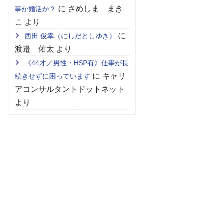
に
さめしま まき
事か婚活か？
こ
より
に
西田 俊幸（にしだとしゆき）
渡邉 佑太
より
《44才／男性・HSP有》仕事が長
に
キャリ
続きせずに困っています
アコンサルタントドットネット
より