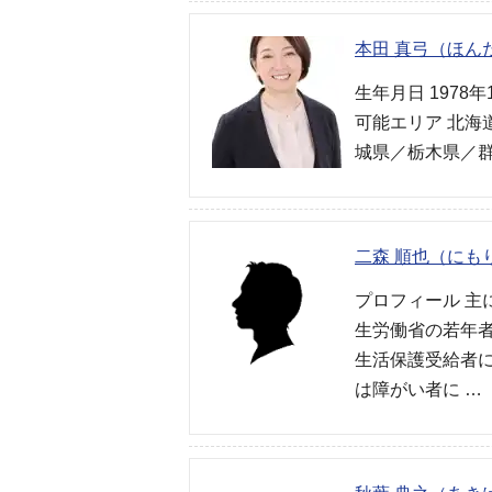
本田 真弓（ほん
生年月日 1978
可能エリア 北
城県／栃木県／群
二森 順也（にも
プロフィール 
生労働省の若年
生活保護受給者
は障がい者に …