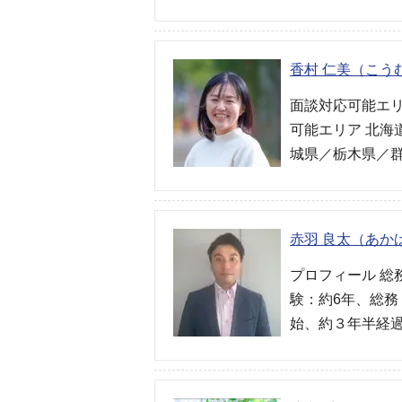
香村 仁美（こう
面談対応可能エリ
可能エリア 北
城県／栃木県／
赤羽 良太（あか
プロフィール 総
験：約6年、総務
始、約３年半経過