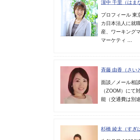
濵中 千里（はま
プロフィール 
カ日本法人に就職
産、ワーキング
マーケティ …
斉藤 由香（さい
面談／メール相談
（ZOOM）にて
能（交通費は別途
杉橋 綾太（すぎ