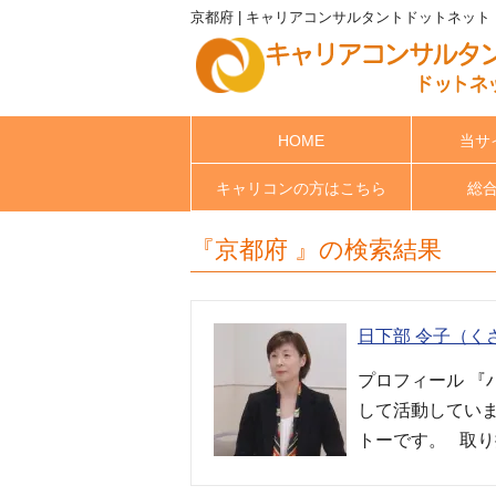
京都府 | キャリアコンサルタントドットネット
HOME
当サ
キャリコンの方はこちら
総
『京都府 』の検索結果
日下部 令子（く
プロフィール 
して活動してい
トーです。 取り