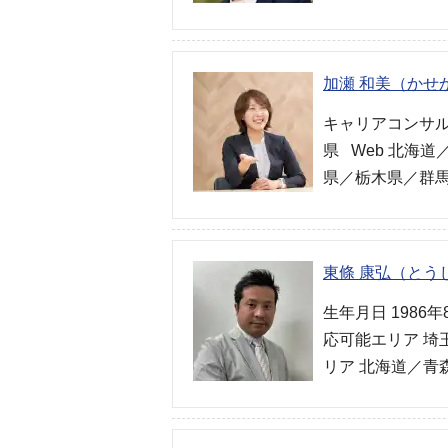
加瀬 和美（かせ
キャリアコンサルタ
県 Web 北海
県／栃木県／群馬
東條 康弘（とう
生年月日 1986
応可能エリア 埼
リア 北海道／青