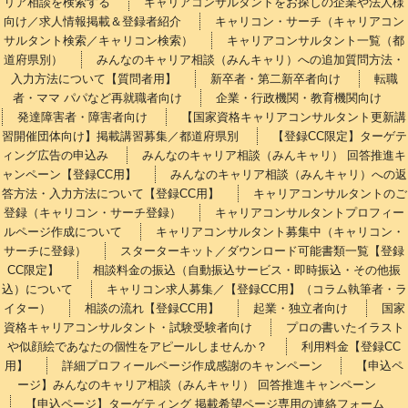
リア相談を検索する
キャリアコンサルタントをお探しの企業や法人様
向け／求人情報掲載＆登録者紹介
キャリコン・サーチ（キャリアコン
サルタント検索／キャリコン検索）
キャリアコンサルタント一覧（都
道府県別）
みんなのキャリア相談（みんキャリ）への追加質問方法・
入力方法について【質問者用】
新卒者・第二新卒者向け
転職
者・ママ パパなど再就職者向け
企業・行政機関・教育機関向け
発達障害者・障害者向け
【国家資格キャリアコンサルタント更新講
習開催団体向け】掲載講習募集／都道府県別
【登録CC限定】ターゲテ
ィング広告の申込み
みんなのキャリア相談（みんキャリ） 回答推進キ
ャンペーン【登録CC用】
みんなのキャリア相談（みんキャリ）への返
答方法・入力方法について【登録CC用】
キャリアコンサルタントのご
登録（キャリコン・サーチ登録）
キャリアコンサルタントプロフィー
ルページ作成について
キャリアコンサルタント募集中（キャリコン・
サーチに登録）
スターターキット／ダウンロード可能書類一覧【登録
CC限定】
相談料金の振込（自動振込サービス・即時振込・その他振
込）について
キャリコン求人募集／【登録CC用】（コラム執筆者・ラ
イター）
相談の流れ【登録CC用】
起業・独立者向け
国家
資格キャリアコンサルタント・試験受験者向け
プロの書いたイラスト
や似顔絵であなたの個性をアピールしませんか？
利用料金【登録CC
用】
詳細プロフィールページ作成感謝のキャンペーン
【申込ペ
ージ】みんなのキャリア相談（みんキャリ） 回答推進キャンペーン
【申込ページ】ターゲティング 掲載希望ページ専用の連絡フォーム