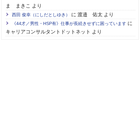
ま まきこ
より
に
渡邉 佑太
より
西田 俊幸（にしだとしゆき）
に
《44才／男性・HSP有》仕事が長続きせずに困っています
キャリアコンサルタントドットネット
より