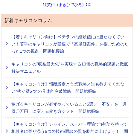
牧英裕（まきひでひろ）CC
新着キャリコンコラム
【若手キャリコン向け】ベテランの経験値には勝たなくてい
い！若手のキャリコンが最速で「高単価案件」を掴むためのた
った1つの視点 問題把握編
キャリコンの”収益最大化”を実現する10個の戦略的課題と徹底
解決マニュアル
【キャリコン向け】報酬設定と営業戦略／誰も教えてくれな
い”稼ぐ壁5つ”の具体的突破戦略 問題把握編
稼げるキャリコンが必ずやっていること5選／「不安」を「月
収〇万円」に変える働き方シフト 問題把握編
【キャリコン向け】シャイン、スーパー理論で”確信”を持って
相談者に寄り添う5つの技術/面談の質を劇的に上げよう！ 問