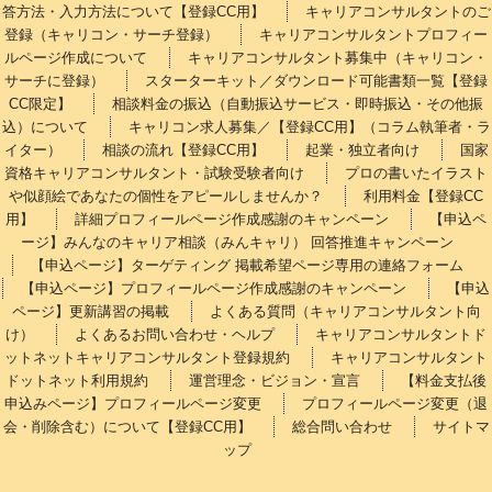
答方法・入力方法について【登録CC用】
キャリアコンサルタントのご
登録（キャリコン・サーチ登録）
キャリアコンサルタントプロフィー
ルページ作成について
キャリアコンサルタント募集中（キャリコン・
サーチに登録）
スターターキット／ダウンロード可能書類一覧【登録
CC限定】
相談料金の振込（自動振込サービス・即時振込・その他振
込）について
キャリコン求人募集／【登録CC用】（コラム執筆者・ラ
イター）
相談の流れ【登録CC用】
起業・独立者向け
国家
資格キャリアコンサルタント・試験受験者向け
プロの書いたイラスト
や似顔絵であなたの個性をアピールしませんか？
利用料金【登録CC
用】
詳細プロフィールページ作成感謝のキャンペーン
【申込ペ
ージ】みんなのキャリア相談（みんキャリ） 回答推進キャンペーン
【申込ページ】ターゲティング 掲載希望ページ専用の連絡フォーム
【申込ページ】プロフィールページ作成感謝のキャンペーン
【申込
ページ】更新講習の掲載
よくある質問（キャリアコンサルタント向
け）
よくあるお問い合わせ・ヘルプ
キャリアコンサルタントド
ットネットキャリアコンサルタント登録規約
キャリアコンサルタント
ドットネット利用規約
運営理念・ビジョン・宣言
【料金支払後
申込みページ】プロフィールページ変更
プロフィールページ変更（退
会・削除含む）について【登録CC用】
総合問い合わせ
サイトマ
ップ