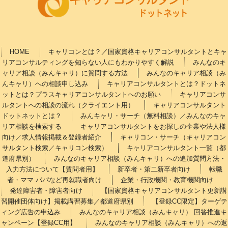
HOME
キャリコンとは？／国家資格キャリアコンサルタントとキャ
リアコンサルティングを知らない人にもわかりやすく解説
みんなのキ
ャリア相談（みんキャリ）に質問する方法
みんなのキャリア相談（み
んキャリ）への相談申し込み
キャリアコンサルタントとは？ドットネ
ットとは？プラスキャリアコンサルタントへのお願い
キャリアコンサ
ルタントへの相談の流れ（クライエント用）
キャリアコンサルタント
ドットネットとは？
みんキャリ・サーチ（無料相談）／みんなのキャ
リア相談を検索する
キャリアコンサルタントをお探しの企業や法人様
向け／求人情報掲載＆登録者紹介
キャリコン・サーチ（キャリアコン
サルタント検索／キャリコン検索）
キャリアコンサルタント一覧（都
道府県別）
みんなのキャリア相談（みんキャリ）への追加質問方法・
入力方法について【質問者用】
新卒者・第二新卒者向け
転職
者・ママ パパなど再就職者向け
企業・行政機関・教育機関向け
発達障害者・障害者向け
【国家資格キャリアコンサルタント更新講
習開催団体向け】掲載講習募集／都道府県別
【登録CC限定】ターゲテ
ィング広告の申込み
みんなのキャリア相談（みんキャリ） 回答推進キ
ャンペーン【登録CC用】
みんなのキャリア相談（みんキャリ）への返