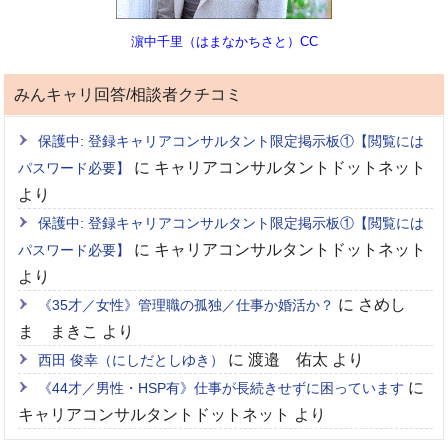
濵中千里（はまなかちさと）CC
みんキャリ回答/相談者クチコミ
保護中: 登録キャリアコンサルタント限定掲示板①【閲覧には
に
キャリアコンサルタントドットネット
パスワード必要】
より
保護中: 登録キャリアコンサルタント限定掲示板①【閲覧には
に
キャリアコンサルタントドットネット
パスワード必要】
より
に
さめし
《35才／女性》管理職の孤独／仕事か婚活か？
ま まきこ
より
に
渡邉 佑太
より
西田 俊幸（にしだとしゆき）
に
《44才／男性・HSP有》仕事が長続きせずに困っています
キャリアコンサルタントドットネット
より