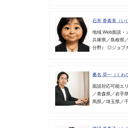
石井 香素美（い
地域 Web面談
兵庫県／島根県／
分野） ◎ジョブ
桑名 晃一（くわ
面談対応可能エリ
／青森県／岩手
馬県／埼玉県／