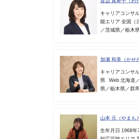
渡辺 真希子（わ
キャリアコンサル
能エリア 全国
／茨城県／栃木県
加瀬 和美（かせ
キャリアコンサルタ
県 Web 北海
県／栃木県／群馬
山本 元（やまも
生年月日 1968
対応可能エリア 