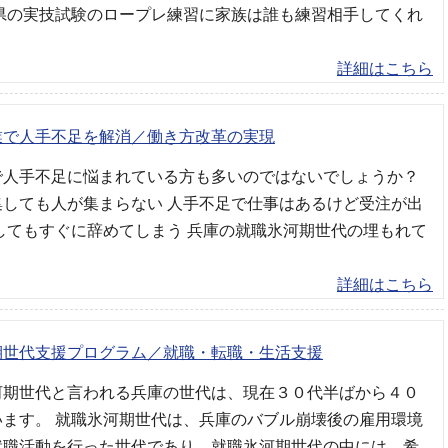
庫県の実技試験のロープレ練習に家族は誰も練習相手してくれ
詳細はこちら
業で人手不足を解消／働き方改革の実現
で人手不足に悩まれている方も多いのではないでしょうか？
集しても人が集まらない 人手不足で仕事はあるけど受注が出
してもすぐに辞めてしまう 兵庫の就職氷河期世代の埋もれて
詳細はこちら
期世代支援プログラム／就職・転職・生活支援
河期世代と言われる兵庫の世代は、現在３０代半ばから４０
います。 就職氷河期世代は、兵庫のバブル崩壊後の雇用環境
就職活動を行った世代であり、就職氷河期世代の中には、希