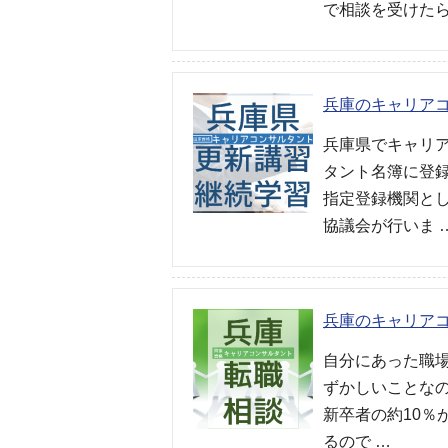
で相談を受けたら
兵庫のキャリア
兵庫県でキャリ
タント名簿に登
指定登録機関と
協議会が行いま 
兵庫のキャリア
自分にあった職
ずかしいことな
新卒者の約10％
るので …