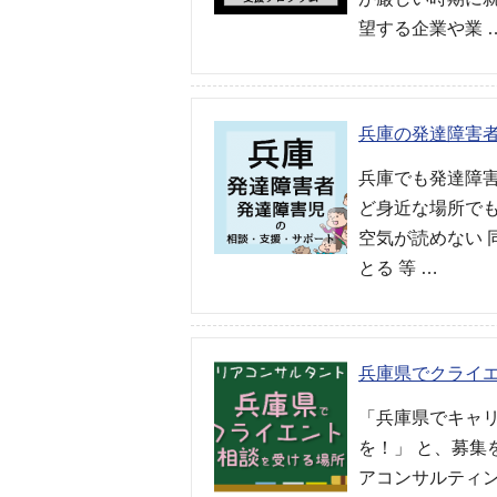
望する企業や業 
兵庫の発達障害
兵庫でも発達障
ど身近な場所で
空気が読めない 
とる 等 …
兵庫県でクライ
「兵庫県でキャ
を！」 と、募
アコンサルティ