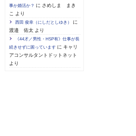
に
さめしま まき
事か婚活か？
こ
より
に
西田 俊幸（にしだとしゆき）
渡邉 佑太
より
《44才／男性・HSP有》仕事が長
に
キャリ
続きせずに困っています
アコンサルタントドットネット
より