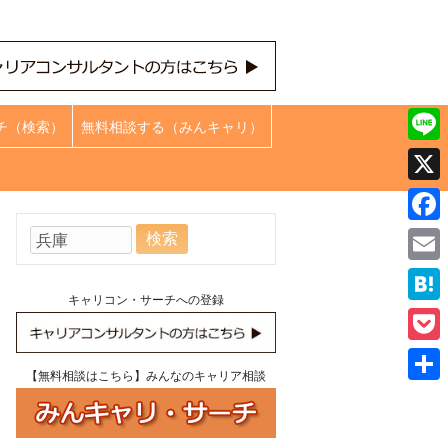
チ（検索）
無料相談する（みんキャリ）
Line
X
Face
検
索:
Emai
キャリコン・サーチへの登録
Hate
Pock
【無料相談はこちら】みんなのキャリア相談
共
有