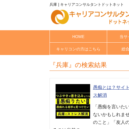
兵庫 | キャリアコンサルタントドットネット
HOME
当サ
キャリコンの方はこちら
総
『兵庫』の検索結果
愚痴とは？サイ
ス解消
「愚痴を言いた
ないかもしれま
のこと」「友人