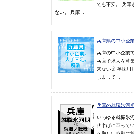
ても不安。 兵
ない。 兵庫 …
兵庫県の中小企
兵庫の中小企業
兵庫で求人を募
来ない 新卒採用
しまって …
兵庫の就職氷河
いわゆる就職氷
代半ばに至って
が厳しい時期に