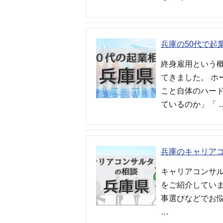
兵庫の50代で起
終身雇用という
てきました。 
こと自体のハー
ているのか」「 
兵庫のキャリア
キャリアコンサ
をご紹介してい
事選びなどでお
…