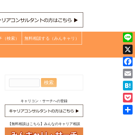
チ（検索）
無料相談する（みんキャリ）
Line
X
Face
検
Emai
索:
Hate
キャリコン・サーチへの登録
Pock
共
【無料相談はこちら】みんなのキャリア相談
有