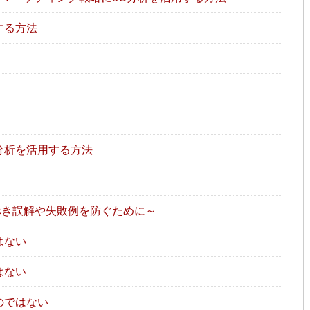
する方法
）
分析を活用する方法
べき誤解や失敗例を防ぐために～
はない
はない
のではない