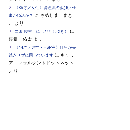
《35才／女性》管理職の孤独／仕
に
さめしま まき
事か婚活か？
こ
より
に
西田 俊幸（にしだとしゆき）
渡邉 佑太
より
《44才／男性・HSP有》仕事が長
に
キャリ
続きせずに困っています
アコンサルタントドットネット
より