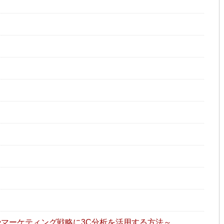
）
）
やマーケティング戦略に3C分析を活用する方法～