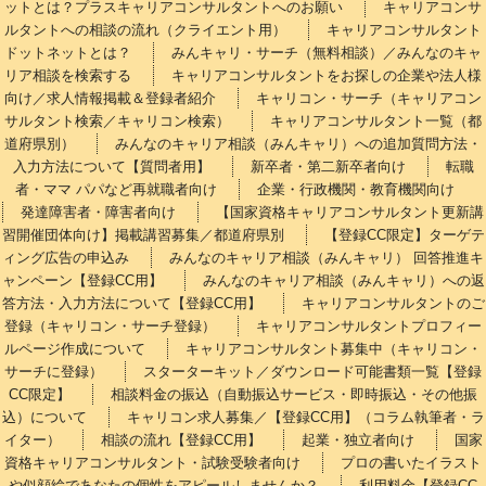
ットとは？プラスキャリアコンサルタントへのお願い
キャリアコンサ
ルタントへの相談の流れ（クライエント用）
キャリアコンサルタント
ドットネットとは？
みんキャリ・サーチ（無料相談）／みんなのキャ
リア相談を検索する
キャリアコンサルタントをお探しの企業や法人様
向け／求人情報掲載＆登録者紹介
キャリコン・サーチ（キャリアコン
サルタント検索／キャリコン検索）
キャリアコンサルタント一覧（都
道府県別）
みんなのキャリア相談（みんキャリ）への追加質問方法・
入力方法について【質問者用】
新卒者・第二新卒者向け
転職
者・ママ パパなど再就職者向け
企業・行政機関・教育機関向け
発達障害者・障害者向け
【国家資格キャリアコンサルタント更新講
習開催団体向け】掲載講習募集／都道府県別
【登録CC限定】ターゲテ
ィング広告の申込み
みんなのキャリア相談（みんキャリ） 回答推進キ
ャンペーン【登録CC用】
みんなのキャリア相談（みんキャリ）への返
答方法・入力方法について【登録CC用】
キャリアコンサルタントのご
登録（キャリコン・サーチ登録）
キャリアコンサルタントプロフィー
ルページ作成について
キャリアコンサルタント募集中（キャリコン・
サーチに登録）
スターターキット／ダウンロード可能書類一覧【登録
CC限定】
相談料金の振込（自動振込サービス・即時振込・その他振
込）について
キャリコン求人募集／【登録CC用】（コラム執筆者・ラ
イター）
相談の流れ【登録CC用】
起業・独立者向け
国家
資格キャリアコンサルタント・試験受験者向け
プロの書いたイラスト
や似顔絵であなたの個性をアピールしませんか？
利用料金【登録CC