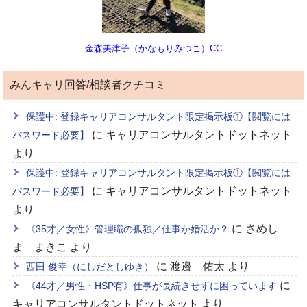
金森美津子（かなもりみつこ）CC
みんキャリ回答/相談者クチコミ
保護中: 登録キャリアコンサルタント限定掲示板①【閲覧には
に
キャリアコンサルタントドットネット
パスワード必要】
より
保護中: 登録キャリアコンサルタント限定掲示板①【閲覧には
に
キャリアコンサルタントドットネット
パスワード必要】
より
に
さめし
《35才／女性》管理職の孤独／仕事か婚活か？
ま まきこ
より
に
渡邉 佑太
より
西田 俊幸（にしだとしゆき）
に
《44才／男性・HSP有》仕事が長続きせずに困っています
キャリアコンサルタントドットネット
より