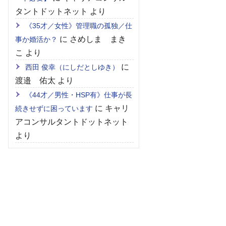
タントドットネット
より
《35才／女性》管理職の孤独／仕
に
さめしま まき
事か婚活か？
こ
より
に
西田 俊幸（にしだとしゆき）
渡邉 佑太
より
《44才／男性・HSP有》仕事が長
に
キャリ
続きせずに困っています
アコンサルタントドットネット
より