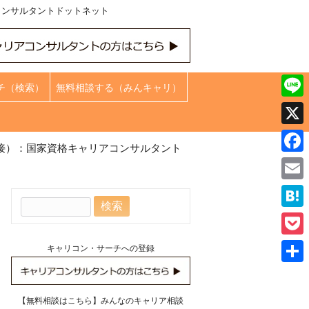
コンサルタントドットネット
チ（検索）
無料相談する（みんキャリ）
Line
X
接）：国家資格キャリアコンサルタント
Face
Emai
検
Hate
索:
Pock
キャリコン・サーチへの登録
共
有
【無料相談はこちら】みんなのキャリア相談