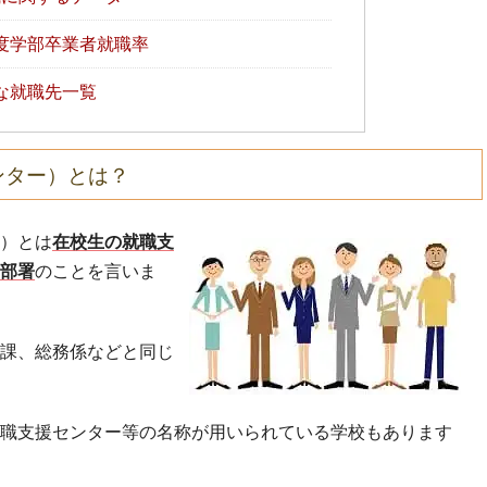
度学部卒業者就職率
な就職先一覧
ンター）とは？
）とは
在校生の就職支
部署
のことを言いま
課、総務係などと同じ
職支援センター等の名称が用いられている学校もあります