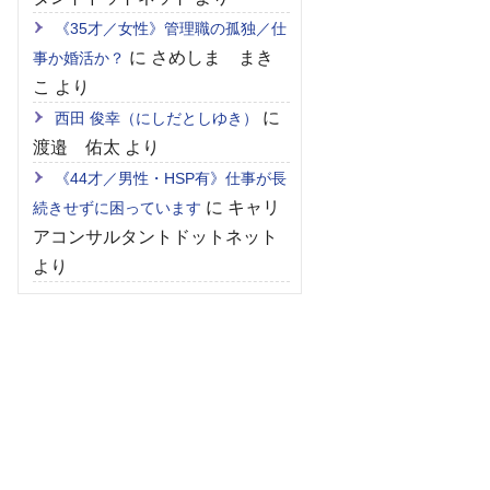
《35才／女性》管理職の孤独／仕
に
さめしま まき
事か婚活か？
こ
より
に
西田 俊幸（にしだとしゆき）
渡邉 佑太
より
《44才／男性・HSP有》仕事が長
に
キャリ
続きせずに困っています
アコンサルタントドットネット
より