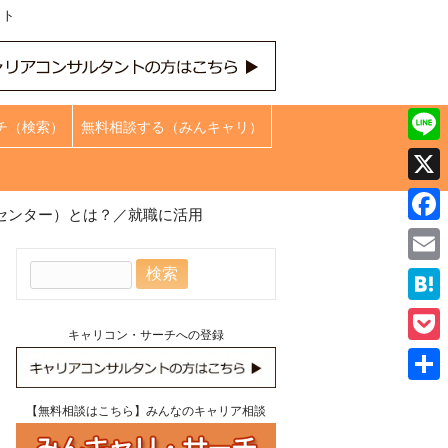
ット
チ（検索）
無料相談する（みんキャリ）
Line
X
センター）とは？／就職に活用
Face
検
Emai
索:
Hate
キャリコン・サーチへの登録
Pock
共
【無料相談はこちら】みんなのキャリア相談
有