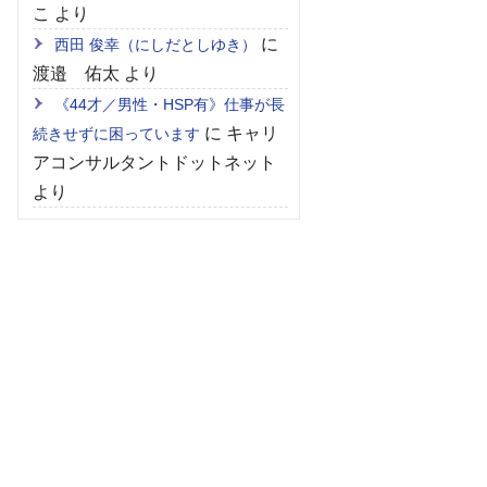
こ
より
に
西田 俊幸（にしだとしゆき）
渡邉 佑太
より
《44才／男性・HSP有》仕事が長
に
キャリ
続きせずに困っています
アコンサルタントドットネット
より