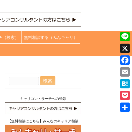
チ（検索）
無料相談する（みんキャリ）
Line
X
Face
検
Emai
索:
Hate
キャリコン・サーチへの登録
Pock
共
【無料相談はこちら】みんなのキャリア相談
有