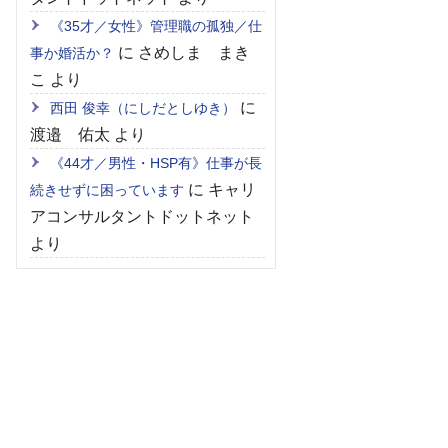
《35才／女性》管理職の孤独／仕
に
さめしま まき
事か婚活か？
こ
より
に
西田 俊幸（にしだとしゆき）
渡邉 佑太
より
《44才／男性・HSP有》仕事が長
に
キャリ
続きせずに困っています
アコンサルタントドットネット
より