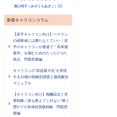
溝口明子（みぞぐちあきこ）CC
新着キャリコンコラム
【若手キャリコン向け】ベテラン
の経験値には勝たなくていい！若
手のキャリコンが最速で「高単価
案件」を掴むためのたった1つの
視点 問題把握編
キャリコンの”収益最大化”を実現
する10個の戦略的課題と徹底解決
マニュアル
【キャリコン向け】報酬設定と営
業戦略／誰も教えてくれない”稼ぐ
壁5つ”の具体的突破戦略 問題把
握編