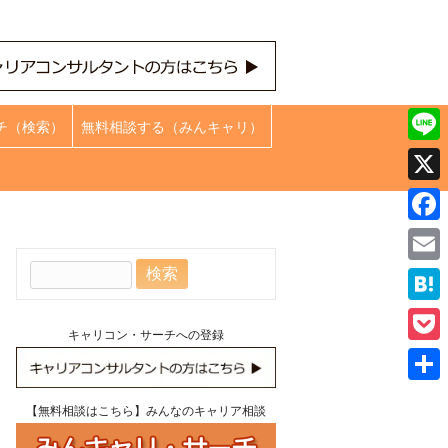
チ（検索）
無料相談する（みんキャリ）
Line
X
Face
検
Emai
索:
Hate
キャリコン・サーチへの登録
Pock
共
【無料相談はこちら】みんなのキャリア相談
有