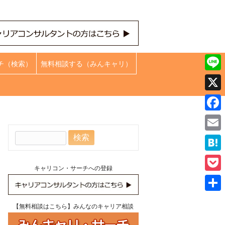
チ（検索）
無料相談する（みんキャリ）
Line
X
Face
検
Emai
索:
Hate
キャリコン・サーチへの登録
Pock
共
【無料相談はこちら】みんなのキャリア相談
有