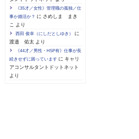
《35才／女性》管理職の孤独／仕
に
さめしま まき
事か婚活か？
こ
より
に
西田 俊幸（にしだとしゆき）
渡邉 佑太
より
《44才／男性・HSP有》仕事が長
に
キャリ
続きせずに困っています
アコンサルタントドットネット
より