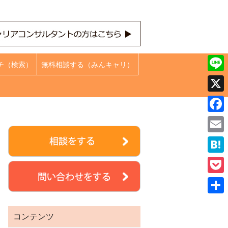
チ（検索）
無料相談する（みんキャリ）
Line
X
Face
Emai
Hate
Pock
共
コンテンツ
有