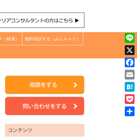
チ（検索）
無料相談する（みんキャリ）
Line
X
Face
Emai
Hate
Pock
共
コンテンツ
有