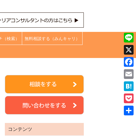
チ（検索）
無料相談する（みんキャリ）
Line
X
Face
Emai
Hate
Pock
共
コンテンツ
有