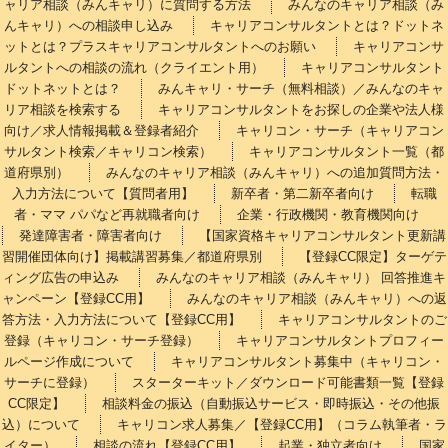
ャリア相談（みんキャリ）に質問する方法
みんなのキャリア相談（み
んキャリ）への相談申し込み
キャリアコンサルタントとは？ドットネ
ットとは？プラスキャリアコンサルタントへのお願い
キャリアコンサ
ルタントへの相談の流れ（クライエント用）
キャリアコンサルタント
ドットネットとは？
みんキャリ・サーチ（無料相談）／みんなのキャ
リア相談を検索する
キャリアコンサルタントをお探しの企業や法人様
向け／求人情報掲載＆登録者紹介
キャリコン・サーチ（キャリアコン
サルタント検索／キャリコン検索）
キャリアコンサルタント一覧（都
道府県別）
みんなのキャリア相談（みんキャリ）への追加質問方法・
入力方法について【質問者用】
新卒者・第二新卒者向け
転職
者・ママ パパなど再就職者向け
企業・行政機関・教育機関向け
発達障害者・障害者向け
【国家資格キャリアコンサルタント更新講
習開催団体向け】掲載講習募集／都道府県別
【登録CC限定】ターゲテ
ィング広告の申込み
みんなのキャリア相談（みんキャリ） 回答推進キ
ャンペーン【登録CC用】
みんなのキャリア相談（みんキャリ）への返
答方法・入力方法について【登録CC用】
キャリアコンサルタントのご
登録（キャリコン・サーチ登録）
キャリアコンサルタントプロフィー
ルページ作成について
キャリアコンサルタント募集中（キャリコン・
サーチに登録）
スターターキット／ダウンロード可能書類一覧【登録
CC限定】
相談料金の振込（自動振込サービス・即時振込・その他振
込）について
キャリコン求人募集／【登録CC用】（コラム執筆者・ラ
イター）
相談の流れ【登録CC用】
起業・独立者向け
国家