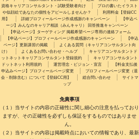
資格キャリアコンサルタント・試験受験者向け
プロの書いたイラスト
や似顔絵であなたの個性をアピールしませんか？
利用料金【登録CC
用】
詳細プロフィールページ作成感謝のキャンペーン
【申込ペ
ージ】みんなのキャリア相談（みんキャリ） 回答推進キャンペーン
【申込ページ】ターゲティング 掲載希望ページ専用の連絡フォーム
【申込ページ】プロフィールページ作成感謝のキャンペーン
【申込
ページ】更新講習の掲載
よくある質問（キャリアコンサルタント向
け）
よくあるお問い合わせ・ヘルプ
キャリアコンサルタントド
ットネットキャリアコンサルタント登録規約
キャリアコンサルタント
ドットネット利用規約
運営理念・ビジョン・宣言
【料金支払後
申込みページ】プロフィールページ変更
プロフィールページ変更（退
会・削除含む）について【登録CC用】
総合問い合わせ
サイトマ
ップ
免責事項
（１）当サイトの内容の正確性に関し細心の注意を払っており
ますが、その正確性を必ずしも保証をするものではありませ
ん。
（２）当サイトの内容は掲載時点においての情報であり、最新