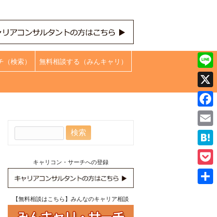
チ（検索）
無料相談する（みんキャリ）
Line
X
Face
検
Emai
索:
Hate
キャリコン・サーチへの登録
Pock
共
【無料相談はこちら】みんなのキャリア相談
有