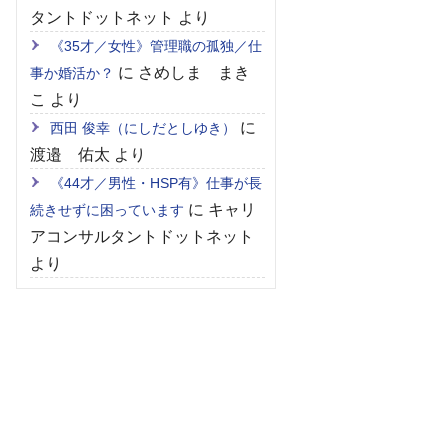
タントドットネット
より
《35才／女性》管理職の孤独／仕
に
さめしま まき
事か婚活か？
こ
より
に
西田 俊幸（にしだとしゆき）
渡邉 佑太
より
《44才／男性・HSP有》仕事が長
に
キャリ
続きせずに困っています
アコンサルタントドットネット
より