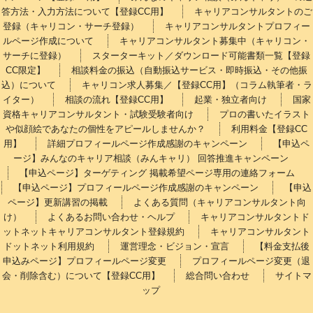
答方法・入力方法について【登録CC用】
キャリアコンサルタントのご
登録（キャリコン・サーチ登録）
キャリアコンサルタントプロフィー
ルページ作成について
キャリアコンサルタント募集中（キャリコン・
サーチに登録）
スターターキット／ダウンロード可能書類一覧【登録
CC限定】
相談料金の振込（自動振込サービス・即時振込・その他振
込）について
キャリコン求人募集／【登録CC用】（コラム執筆者・ラ
イター）
相談の流れ【登録CC用】
起業・独立者向け
国家
資格キャリアコンサルタント・試験受験者向け
プロの書いたイラスト
や似顔絵であなたの個性をアピールしませんか？
利用料金【登録CC
用】
詳細プロフィールページ作成感謝のキャンペーン
【申込ペ
ージ】みんなのキャリア相談（みんキャリ） 回答推進キャンペーン
【申込ページ】ターゲティング 掲載希望ページ専用の連絡フォーム
【申込ページ】プロフィールページ作成感謝のキャンペーン
【申込
ページ】更新講習の掲載
よくある質問（キャリアコンサルタント向
け）
よくあるお問い合わせ・ヘルプ
キャリアコンサルタントド
ットネットキャリアコンサルタント登録規約
キャリアコンサルタント
ドットネット利用規約
運営理念・ビジョン・宣言
【料金支払後
申込みページ】プロフィールページ変更
プロフィールページ変更（退
会・削除含む）について【登録CC用】
総合問い合わせ
サイトマ
ップ