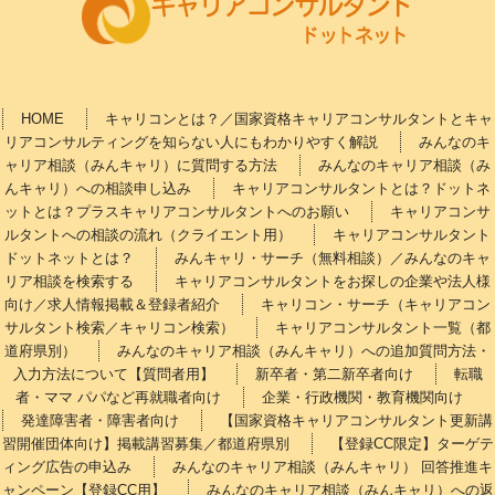
HOME
キャリコンとは？／国家資格キャリアコンサルタントとキャ
リアコンサルティングを知らない人にもわかりやすく解説
みんなのキ
ャリア相談（みんキャリ）に質問する方法
みんなのキャリア相談（み
んキャリ）への相談申し込み
キャリアコンサルタントとは？ドットネ
ットとは？プラスキャリアコンサルタントへのお願い
キャリアコンサ
ルタントへの相談の流れ（クライエント用）
キャリアコンサルタント
ドットネットとは？
みんキャリ・サーチ（無料相談）／みんなのキャ
リア相談を検索する
キャリアコンサルタントをお探しの企業や法人様
向け／求人情報掲載＆登録者紹介
キャリコン・サーチ（キャリアコン
サルタント検索／キャリコン検索）
キャリアコンサルタント一覧（都
道府県別）
みんなのキャリア相談（みんキャリ）への追加質問方法・
入力方法について【質問者用】
新卒者・第二新卒者向け
転職
者・ママ パパなど再就職者向け
企業・行政機関・教育機関向け
発達障害者・障害者向け
【国家資格キャリアコンサルタント更新講
習開催団体向け】掲載講習募集／都道府県別
【登録CC限定】ターゲテ
ィング広告の申込み
みんなのキャリア相談（みんキャリ） 回答推進キ
ャンペーン【登録CC用】
みんなのキャリア相談（みんキャリ）への返