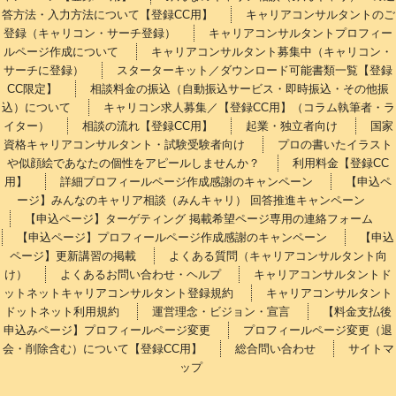
答方法・入力方法について【登録CC用】
キャリアコンサルタントのご
登録（キャリコン・サーチ登録）
キャリアコンサルタントプロフィー
ルページ作成について
キャリアコンサルタント募集中（キャリコン・
サーチに登録）
スターターキット／ダウンロード可能書類一覧【登録
CC限定】
相談料金の振込（自動振込サービス・即時振込・その他振
込）について
キャリコン求人募集／【登録CC用】（コラム執筆者・ラ
イター）
相談の流れ【登録CC用】
起業・独立者向け
国家
資格キャリアコンサルタント・試験受験者向け
プロの書いたイラスト
や似顔絵であなたの個性をアピールしませんか？
利用料金【登録CC
用】
詳細プロフィールページ作成感謝のキャンペーン
【申込ペ
ージ】みんなのキャリア相談（みんキャリ） 回答推進キャンペーン
【申込ページ】ターゲティング 掲載希望ページ専用の連絡フォーム
【申込ページ】プロフィールページ作成感謝のキャンペーン
【申込
ページ】更新講習の掲載
よくある質問（キャリアコンサルタント向
け）
よくあるお問い合わせ・ヘルプ
キャリアコンサルタントド
ットネットキャリアコンサルタント登録規約
キャリアコンサルタント
ドットネット利用規約
運営理念・ビジョン・宣言
【料金支払後
申込みページ】プロフィールページ変更
プロフィールページ変更（退
会・削除含む）について【登録CC用】
総合問い合わせ
サイトマ
ップ