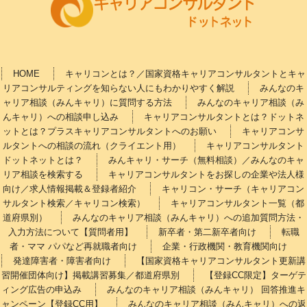
HOME
キャリコンとは？／国家資格キャリアコンサルタントとキャ
リアコンサルティングを知らない人にもわかりやすく解説
みんなのキ
ャリア相談（みんキャリ）に質問する方法
みんなのキャリア相談（み
んキャリ）への相談申し込み
キャリアコンサルタントとは？ドットネ
ットとは？プラスキャリアコンサルタントへのお願い
キャリアコンサ
ルタントへの相談の流れ（クライエント用）
キャリアコンサルタント
ドットネットとは？
みんキャリ・サーチ（無料相談）／みんなのキャ
リア相談を検索する
キャリアコンサルタントをお探しの企業や法人様
向け／求人情報掲載＆登録者紹介
キャリコン・サーチ（キャリアコン
サルタント検索／キャリコン検索）
キャリアコンサルタント一覧（都
道府県別）
みんなのキャリア相談（みんキャリ）への追加質問方法・
入力方法について【質問者用】
新卒者・第二新卒者向け
転職
者・ママ パパなど再就職者向け
企業・行政機関・教育機関向け
発達障害者・障害者向け
【国家資格キャリアコンサルタント更新講
習開催団体向け】掲載講習募集／都道府県別
【登録CC限定】ターゲテ
ィング広告の申込み
みんなのキャリア相談（みんキャリ） 回答推進キ
ャンペーン【登録CC用】
みんなのキャリア相談（みんキャリ）への返