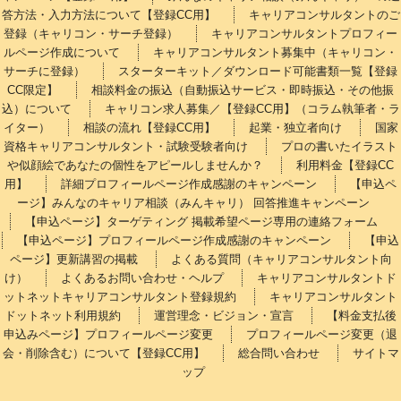
答方法・入力方法について【登録CC用】
キャリアコンサルタントのご
登録（キャリコン・サーチ登録）
キャリアコンサルタントプロフィー
ルページ作成について
キャリアコンサルタント募集中（キャリコン・
サーチに登録）
スターターキット／ダウンロード可能書類一覧【登録
CC限定】
相談料金の振込（自動振込サービス・即時振込・その他振
込）について
キャリコン求人募集／【登録CC用】（コラム執筆者・ラ
イター）
相談の流れ【登録CC用】
起業・独立者向け
国家
資格キャリアコンサルタント・試験受験者向け
プロの書いたイラスト
や似顔絵であなたの個性をアピールしませんか？
利用料金【登録CC
用】
詳細プロフィールページ作成感謝のキャンペーン
【申込ペ
ージ】みんなのキャリア相談（みんキャリ） 回答推進キャンペーン
【申込ページ】ターゲティング 掲載希望ページ専用の連絡フォーム
【申込ページ】プロフィールページ作成感謝のキャンペーン
【申込
ページ】更新講習の掲載
よくある質問（キャリアコンサルタント向
け）
よくあるお問い合わせ・ヘルプ
キャリアコンサルタントド
ットネットキャリアコンサルタント登録規約
キャリアコンサルタント
ドットネット利用規約
運営理念・ビジョン・宣言
【料金支払後
申込みページ】プロフィールページ変更
プロフィールページ変更（退
会・削除含む）について【登録CC用】
総合問い合わせ
サイトマ
ップ