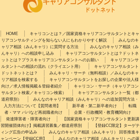
HOME
キャリコンとは？／国家資格キャリアコンサルタントとキャ
リアコンサルティングを知らない人にもわかりやすく解説
みんなのキ
ャリア相談（みんキャリ）に質問する方法
みんなのキャリア相談（み
んキャリ）への相談申し込み
キャリアコンサルタントとは？ドットネ
ットとは？プラスキャリアコンサルタントへのお願い
キャリアコンサ
ルタントへの相談の流れ（クライエント用）
キャリアコンサルタント
ドットネットとは？
みんキャリ・サーチ（無料相談）／みんなのキャ
リア相談を検索する
キャリアコンサルタントをお探しの企業や法人様
向け／求人情報掲載＆登録者紹介
キャリコン・サーチ（キャリアコン
サルタント検索／キャリコン検索）
キャリアコンサルタント一覧（都
道府県別）
みんなのキャリア相談（みんキャリ）への追加質問方法・
入力方法について【質問者用】
新卒者・第二新卒者向け
転職
者・ママ パパなど再就職者向け
企業・行政機関・教育機関向け
発達障害者・障害者向け
【国家資格キャリアコンサルタント更新講
習開催団体向け】掲載講習募集／都道府県別
【登録CC限定】ターゲテ
ィング広告の申込み
みんなのキャリア相談（みんキャリ） 回答推進キ
ャンペーン【登録CC用】
みんなのキャリア相談（みんキャリ）への返