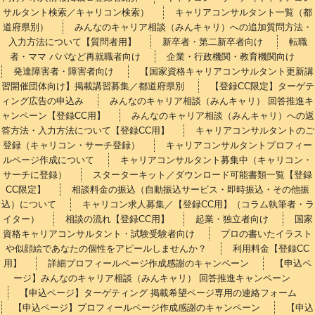
サルタント検索／キャリコン検索）
キャリアコンサルタント一覧（都
道府県別）
みんなのキャリア相談（みんキャリ）への追加質問方法・
入力方法について【質問者用】
新卒者・第二新卒者向け
転職
者・ママ パパなど再就職者向け
企業・行政機関・教育機関向け
発達障害者・障害者向け
【国家資格キャリアコンサルタント更新講
習開催団体向け】掲載講習募集／都道府県別
【登録CC限定】ターゲテ
ィング広告の申込み
みんなのキャリア相談（みんキャリ） 回答推進キ
ャンペーン【登録CC用】
みんなのキャリア相談（みんキャリ）への返
答方法・入力方法について【登録CC用】
キャリアコンサルタントのご
登録（キャリコン・サーチ登録）
キャリアコンサルタントプロフィー
ルページ作成について
キャリアコンサルタント募集中（キャリコン・
サーチに登録）
スターターキット／ダウンロード可能書類一覧【登録
CC限定】
相談料金の振込（自動振込サービス・即時振込・その他振
込）について
キャリコン求人募集／【登録CC用】（コラム執筆者・ラ
イター）
相談の流れ【登録CC用】
起業・独立者向け
国家
資格キャリアコンサルタント・試験受験者向け
プロの書いたイラスト
や似顔絵であなたの個性をアピールしませんか？
利用料金【登録CC
用】
詳細プロフィールページ作成感謝のキャンペーン
【申込ペ
ージ】みんなのキャリア相談（みんキャリ） 回答推進キャンペーン
【申込ページ】ターゲティング 掲載希望ページ専用の連絡フォーム
【申込ページ】プロフィールページ作成感謝のキャンペーン
【申込