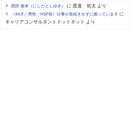
に
渡邉 佑太
より
西田 俊幸（にしだとしゆき）
に
《44才／男性・HSP有》仕事が長続きせずに困っています
キャリアコンサルタントドットネット
より