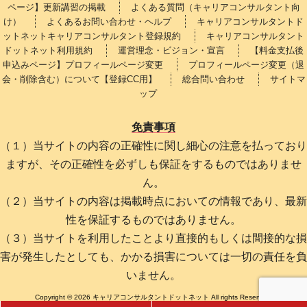
ページ】更新講習の掲載
よくある質問（キャリアコンサルタント向
け）
よくあるお問い合わせ・ヘルプ
キャリアコンサルタントド
ットネットキャリアコンサルタント登録規約
キャリアコンサルタント
ドットネット利用規約
運営理念・ビジョン・宣言
【料金支払後
申込みページ】プロフィールページ変更
プロフィールページ変更（退
会・削除含む）について【登録CC用】
総合問い合わせ
サイトマ
ップ
免責事項
（１）当サイトの内容の正確性に関し細心の注意を払っており
ますが、その正確性を必ずしも保証をするものではありませ
ん。
（２）当サイトの内容は掲載時点においての情報であり、最新
性を保証するものではありません。
（３）当サイトを利用したことより直接的もしくは間接的な損
害が発生したとしても、かかる損害については一切の責任を負
いません。
Copyright © 2026 キャリアコンサルタントドットネット All rights Reserved.