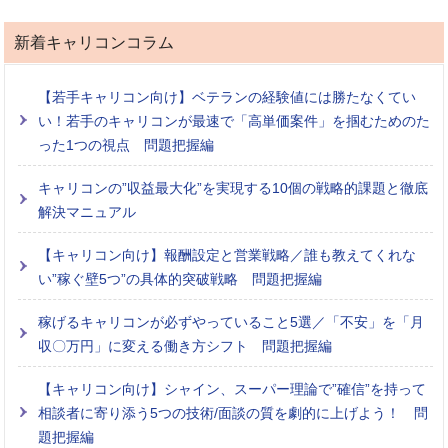
新着キャリコンコラム
【若手キャリコン向け】ベテランの経験値には勝たなくてい
い！若手のキャリコンが最速で「高単価案件」を掴むためのた
った1つの視点 問題把握編
キャリコンの”収益最大化”を実現する10個の戦略的課題と徹底
解決マニュアル
【キャリコン向け】報酬設定と営業戦略／誰も教えてくれな
い”稼ぐ壁5つ”の具体的突破戦略 問題把握編
稼げるキャリコンが必ずやっていること5選／「不安」を「月
収〇万円」に変える働き方シフト 問題把握編
【キャリコン向け】シャイン、スーパー理論で”確信”を持って
相談者に寄り添う5つの技術/面談の質を劇的に上げよう！ 問
題把握編