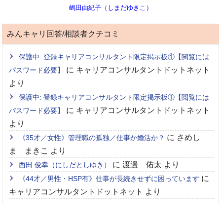
嶋田由紀子（しまだゆきこ）
みんキャリ回答/相談者クチコミ
保護中: 登録キャリアコンサルタント限定掲示板①【閲覧には
に
キャリアコンサルタントドットネット
パスワード必要】
より
保護中: 登録キャリアコンサルタント限定掲示板①【閲覧には
に
キャリアコンサルタントドットネット
パスワード必要】
より
に
さめし
《35才／女性》管理職の孤独／仕事か婚活か？
ま まきこ
より
に
渡邉 佑太
より
西田 俊幸（にしだとしゆき）
に
《44才／男性・HSP有》仕事が長続きせずに困っています
キャリアコンサルタントドットネット
より