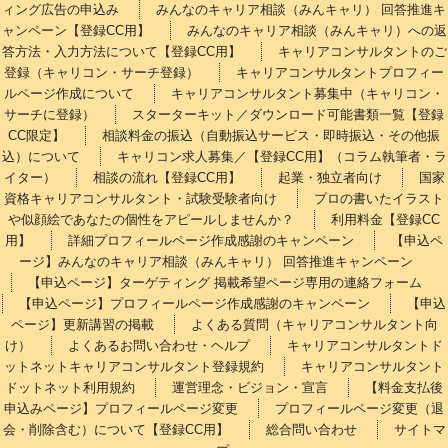
ィング広告の申込み
みんなのキャリア相談（みんキャリ） 回答推進キ
ャンペーン【登録CC用】
みんなのキャリア相談（みんキャリ）への返
答方法・入力方法について【登録CC用】
キャリアコンサルタントのご
登録（キャリコン・サーチ登録）
キャリアコンサルタントプロフィー
ルページ作成について
キャリアコンサルタント募集中（キャリコン・
サーチに登録）
スターターキット／ダウンロード可能書類一覧【登録
CC限定】
相談料金の振込（自動振込サービス・即時振込・その他振
込）について
キャリコン求人募集／【登録CC用】（コラム執筆者・ラ
イター）
相談の流れ【登録CC用】
起業・独立者向け
国家
資格キャリアコンサルタント・試験受験者向け
プロの書いたイラスト
や似顔絵であなたの個性をアピールしませんか？
利用料金【登録CC
用】
詳細プロフィールページ作成感謝のキャンペーン
【申込ペ
ージ】みんなのキャリア相談（みんキャリ） 回答推進キャンペーン
【申込ページ】ターゲティング 掲載希望ページ専用の連絡フォーム
【申込ページ】プロフィールページ作成感謝のキャンペーン
【申込
ページ】更新講習の掲載
よくある質問（キャリアコンサルタント向
け）
よくあるお問い合わせ・ヘルプ
キャリアコンサルタントド
ットネットキャリアコンサルタント登録規約
キャリアコンサルタント
ドットネット利用規約
運営理念・ビジョン・宣言
【料金支払後
申込みページ】プロフィールページ変更
プロフィールページ変更（退
会・削除含む）について【登録CC用】
総合問い合わせ
サイトマ