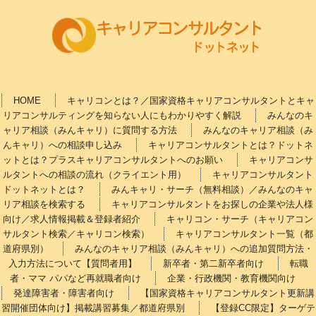
HOME
キャリコンとは？／国家資格キャリアコンサルタントとキャ
リアコンサルティングを知らない人にもわかりやすく解説
みんなのキ
ャリア相談（みんキャリ）に質問する方法
みんなのキャリア相談（み
んキャリ）への相談申し込み
キャリアコンサルタントとは？ドットネ
ットとは？プラスキャリアコンサルタントへのお願い
キャリアコンサ
ルタントへの相談の流れ（クライエント用）
キャリアコンサルタント
ドットネットとは？
みんキャリ・サーチ（無料相談）／みんなのキャ
リア相談を検索する
キャリアコンサルタントをお探しの企業や法人様
向け／求人情報掲載＆登録者紹介
キャリコン・サーチ（キャリアコン
サルタント検索／キャリコン検索）
キャリアコンサルタント一覧（都
道府県別）
みんなのキャリア相談（みんキャリ）への追加質問方法・
入力方法について【質問者用】
新卒者・第二新卒者向け
転職
者・ママ パパなど再就職者向け
企業・行政機関・教育機関向け
発達障害者・障害者向け
【国家資格キャリアコンサルタント更新講
習開催団体向け】掲載講習募集／都道府県別
【登録CC限定】ターゲテ