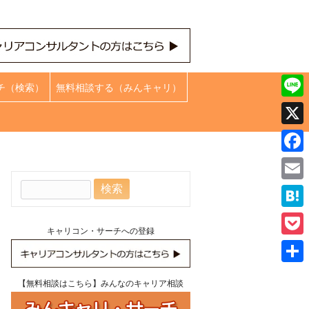
チ（検索）
無料相談する（みんキャリ）
Line
X
Face
検
Emai
索:
Hate
キャリコン・サーチへの登録
Pock
共
【無料相談はこちら】みんなのキャリア相談
有