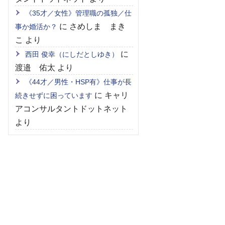
《35才／女性》管理職の孤独／仕
に
さめしま まき
事か婚活か？
こ
より
に
西田 俊幸（にしだとしゆき）
渡邉 佑太
より
《44才／男性・HSP有》仕事が長
に
キャリ
続きせずに困っています
アコンサルタントドットネット
より