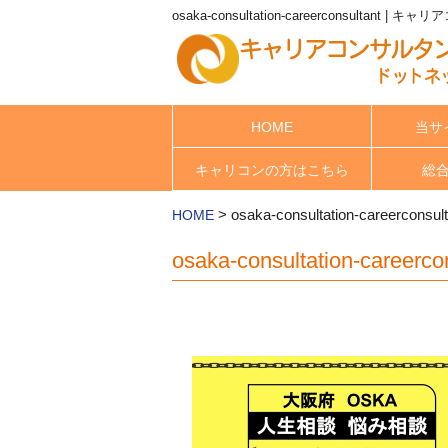
osaka-consultation-careerconsultan
HOME
当サ
キャリコンの方はこちら
総
>
osaka-consultation-careerconsult
HOME
osaka-consultation-careerco