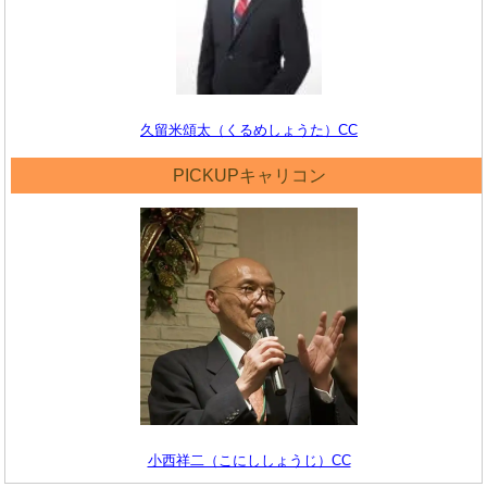
久留米頌太（くるめしょうた）CC
PICKUPキャリコン
小西祥二（こにししょうじ）CC