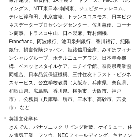
東洋建設、旭食品、JA全農ミートフーズ、F&Cホールデ
ィングス、NTT東日本-南関東、ジュピターテレコム、
テレビ岸和田、東京書籍、トランスコスモス、日本ビジ
ネスデータープロセシングセンター、佐川急便、コーナ
ン商事、トラスコ中山、日本製麻、野村鋼機、
Francfranc、阿波銀行、池田泉州銀行、香川銀行、紀陽
銀行、損害保険ジャパン、姫路信用金庫、みずほフィナ
ンシャルグループ、ホテルニューアワジ、日本年金機
構、ベネッセスタイルケア、ニチイ学館、奈良県農業協
同組合、日本品質保証機構、三井住友トラスト・ビジネ
スサービス、公立学校教員（大阪府、兵庫県、奈良県、
和歌山県、広島県、香川県、横浜市、大阪市、神戸
市）、公務員（兵庫県、堺市、三木市、高砂市、宍粟
市） など
英語文化学科
きんでん、パナソニック リビング近畿、ケイミュー、住
友電気工業、フソウ、NECフィールディング、キヤノン