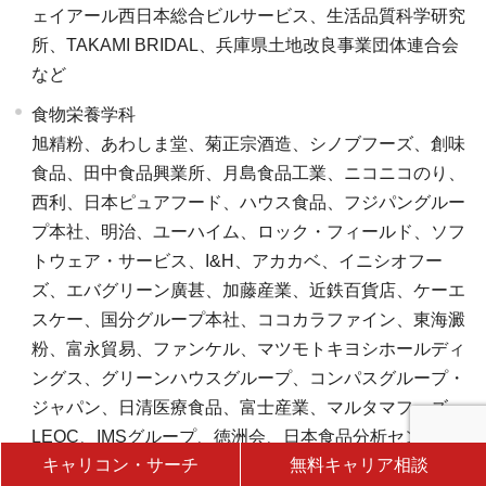
ェイアール西日本総合ビルサービス、生活品質科学研究
所、TAKAMI BRIDAL、兵庫県土地改良事業団体連合会
など
食物栄養学科
旭精粉、あわしま堂、菊正宗酒造、シノブフーズ、創味
食品、田中食品興業所、月島食品工業、ニコニコのり、
西利、日本ピュアフード、ハウス食品、フジパングルー
プ本社、明治、ユーハイム、ロック・フィールド、ソフ
トウェア・サービス、I&H、アカカベ、イニシオフー
ズ、エバグリーン廣甚、加藤産業、近鉄百貨店、ケーエ
スケー、国分グループ本社、ココカラファイン、東海澱
粉、富永貿易、ファンケル、マツモトキヨシホールディ
ングス、グリーンハウスグループ、コンパスグループ・
ジャパン、日清医療食品、富士産業、マルタマフーズ、
LEOC、IMSグループ、徳洲会、日本食品分析センタ
キャリコン・サーチ
無料キャリア相談
ー、公立学校教員（大阪府、兵庫県、奈良県、高知