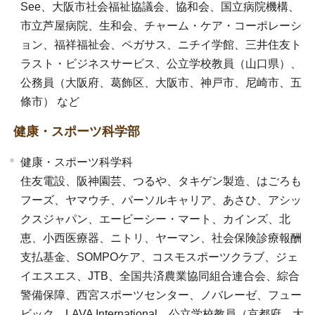
See、大阪市社会福祉協議会、協和会、国立病院機構、
市立芦屋病院、生和会、チャーム・ケア・コーポレーシ
ョン、福祥福祉会、ペガサス、ニチイ学館、三井住友ト
ラスト・ビジネスサービス、公立学校教員（山口県）、
公務員（大阪府、葛飾区、大阪市、神戸市、尼崎市、五
條市） など
健康・スポーツ科学部
健康・スポーツ科学科
住友電設、阪神園芸、つるや、タキゲン製造、はごろも
フーズ、ヤマウチ、パーソルキャリア、あさひ、アシッ
クスジャパン、エービーシー・マート、カインズ、北
恵、小西医療器、ニトリ、ヤーマン、社会保険診療報酬
支払基金、SOMPOケア、コスモスポーツクラブ、ジェ
イエスエス、JTB、全国共済農業協同組合連合会、綜合
警備保障、西宮スポーツセンター、ノバレーゼ、フュー
ビック、LAVA International、公立学校教員（京都府、大