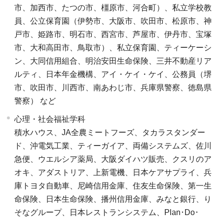
市、加西市、たつの市、橿原市、河合町）、私立学校教
員、公立保育園（伊勢市、大阪市、吹田市、松原市、神
戸市、姫路市、明石市、西宮市、芦屋市、伊丹市、宝塚
市、大和高田市、鳥取市）、私立保育園、ティーケーシ
ン、大同信用組合、明治安田生命保険、三井不動産リア
ルティ、日本年金機構、アイ・ケイ・ケイ、公務員（堺
市、吹田市、川西市、南あわじ市、兵庫県警察、徳島県
警察） など
心理・社会福祉学科
積水ハウス、JA全農ミートフーズ、タカラスタンダー
ド、沖電気工業、ティーガイア、両備システムズ、佐川
急便、ウエルシア薬局、大阪ダイハツ販売、クスリのア
オキ、アダストリア、上新電機、日本ケアサプライ、兵
庫トヨタ自動車、尼崎信用金庫、住友生命保険、第一生
命保険、日本生命保険、播州信用金庫、みなと銀行、り
そなグループ、日本レストランシステム、Plan･Do･