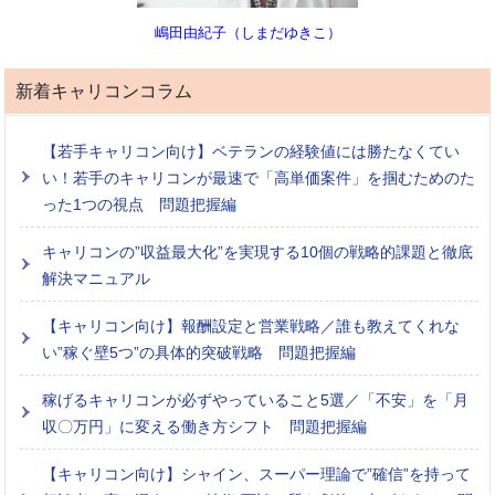
嶋田由紀子（しまだゆきこ）
新着キャリコンコラム
【若手キャリコン向け】ベテランの経験値には勝たなくてい
い！若手のキャリコンが最速で「高単価案件」を掴むためのた
った1つの視点 問題把握編
キャリコンの”収益最大化”を実現する10個の戦略的課題と徹底
解決マニュアル
【キャリコン向け】報酬設定と営業戦略／誰も教えてくれな
い”稼ぐ壁5つ”の具体的突破戦略 問題把握編
稼げるキャリコンが必ずやっていること5選／「不安」を「月
収〇万円」に変える働き方シフト 問題把握編
【キャリコン向け】シャイン、スーパー理論で”確信”を持って