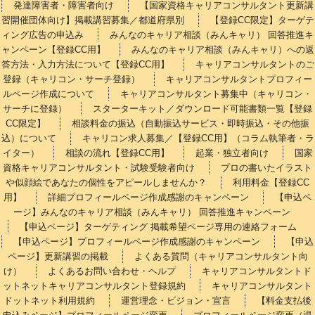
発達障害者・障害者向け
【国家資格キャリアコンサルタント更新講
習開催団体向け】掲載講習募集／都道府県別
【登録CC限定】ターゲテ
ィング広告の申込み
みんなのキャリア相談（みんキャリ） 回答推進キ
ャンペーン【登録CC用】
みんなのキャリア相談（みんキャリ）への返
答方法・入力方法について【登録CC用】
キャリアコンサルタントのご
登録（キャリコン・サーチ登録）
キャリアコンサルタントプロフィー
ルページ作成について
キャリアコンサルタント募集中（キャリコン・
サーチに登録）
スターターキット／ダウンロード可能書類一覧【登録
CC限定】
相談料金の振込（自動振込サービス・即時振込・その他振
込）について
キャリコン求人募集／【登録CC用】（コラム執筆者・ラ
イター）
相談の流れ【登録CC用】
起業・独立者向け
国家
資格キャリアコンサルタント・試験受験者向け
プロの書いたイラスト
や似顔絵であなたの個性をアピールしませんか？
利用料金【登録CC
用】
詳細プロフィールページ作成感謝のキャンペーン
【申込ペ
ージ】みんなのキャリア相談（みんキャリ） 回答推進キャンペーン
【申込ページ】ターゲティング 掲載希望ページ専用の連絡フォーム
【申込ページ】プロフィールページ作成感謝のキャンペーン
【申込
ページ】更新講習の掲載
よくある質問（キャリアコンサルタント向
け）
よくあるお問い合わせ・ヘルプ
キャリアコンサルタントド
ットネットキャリアコンサルタント登録規約
キャリアコンサルタント
ドットネット利用規約
運営理念・ビジョン・宣言
【料金支払後