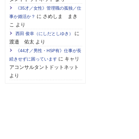
《35才／女性》管理職の孤独／仕
に
さめしま まき
事か婚活か？
こ
より
に
西田 俊幸（にしだとしゆき）
渡邉 佑太
より
《44才／男性・HSP有》仕事が長
に
キャリ
続きせずに困っています
アコンサルタントドットネット
より