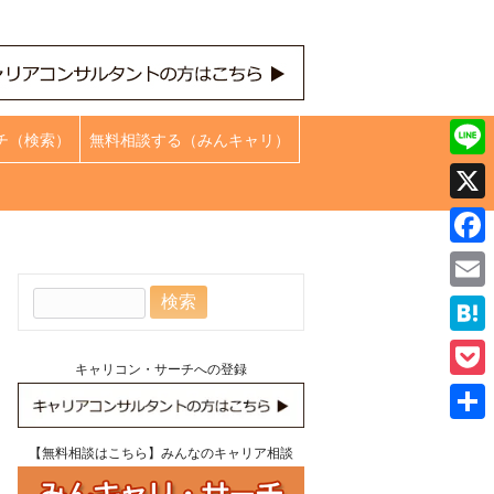
チ（検索）
無料相談する（みんキャリ）
Line
X
Face
検
Emai
索:
Hate
キャリコン・サーチへの登録
Pock
共
【無料相談はこちら】みんなのキャリア相談
有