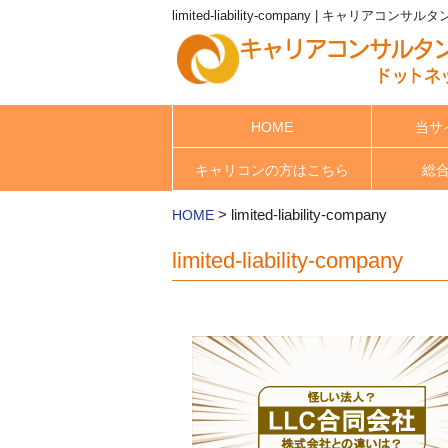
limited-liability-company | キャリアコ
HOME
当サ
キャリコンの方はこちら
総
>
limited-liability-company
HOME
limited-liability-company