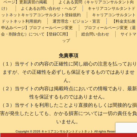
ページ】更新講習の掲載
よくある質問（キャリアコンサルタント向
け）
よくあるお問い合わせ・ヘルプ
キャリアコンサルタントド
ットネットキャリアコンサルタント登録規約
キャリアコンサルタント
ドットネット利用規約
運営理念・ビジョン・宣言
【料金支払後
申込みページ】プロフィールページ変更
プロフィールページ変更（退
会・削除含む）について【登録CC用】
総合問い合わせ
サイトマ
ップ
免責事項
（１）当サイトの内容の正確性に関し細心の注意を払っており
ますが、その正確性を必ずしも保証をするものではありませ
ん。
（２）当サイトの内容は掲載時点においての情報であり、最新
性を保証するものではありません。
（３）当サイトを利用したことより直接的もしくは間接的な損
害が発生したとしても、かかる損害については一切の責任を負
いません。
Copyright © 2026 キャリアコンサルタントドットネット All rights Reserved.