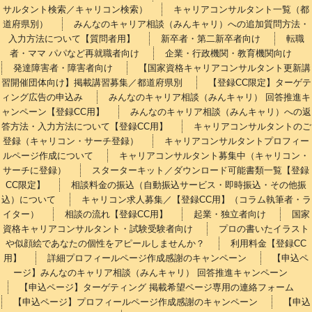
サルタント検索／キャリコン検索）
キャリアコンサルタント一覧（都
道府県別）
みんなのキャリア相談（みんキャリ）への追加質問方法・
入力方法について【質問者用】
新卒者・第二新卒者向け
転職
者・ママ パパなど再就職者向け
企業・行政機関・教育機関向け
発達障害者・障害者向け
【国家資格キャリアコンサルタント更新講
習開催団体向け】掲載講習募集／都道府県別
【登録CC限定】ターゲテ
ィング広告の申込み
みんなのキャリア相談（みんキャリ） 回答推進キ
ャンペーン【登録CC用】
みんなのキャリア相談（みんキャリ）への返
答方法・入力方法について【登録CC用】
キャリアコンサルタントのご
登録（キャリコン・サーチ登録）
キャリアコンサルタントプロフィー
ルページ作成について
キャリアコンサルタント募集中（キャリコン・
サーチに登録）
スターターキット／ダウンロード可能書類一覧【登録
CC限定】
相談料金の振込（自動振込サービス・即時振込・その他振
込）について
キャリコン求人募集／【登録CC用】（コラム執筆者・ラ
イター）
相談の流れ【登録CC用】
起業・独立者向け
国家
資格キャリアコンサルタント・試験受験者向け
プロの書いたイラスト
や似顔絵であなたの個性をアピールしませんか？
利用料金【登録CC
用】
詳細プロフィールページ作成感謝のキャンペーン
【申込ペ
ージ】みんなのキャリア相談（みんキャリ） 回答推進キャンペーン
【申込ページ】ターゲティング 掲載希望ページ専用の連絡フォーム
【申込ページ】プロフィールページ作成感謝のキャンペーン
【申込