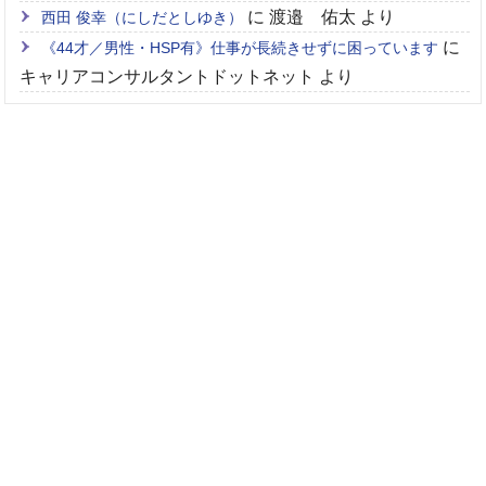
に
渡邉 佑太
より
西田 俊幸（にしだとしゆき）
に
《44才／男性・HSP有》仕事が長続きせずに困っています
キャリアコンサルタントドットネット
より